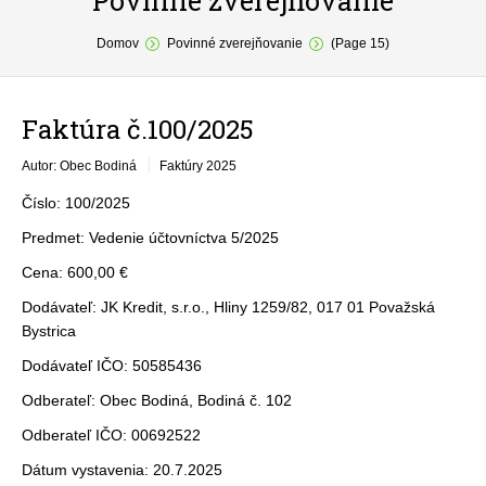
Povinné zverejňovanie
You are here:
O obci
Domov
Povinné zverejňovanie
(Page 15)
Samospráva
Faktúra č.100/2025
Povinné zverejňovanie
Autor: Obec Bodiná
Faktúry 2025
Formuláre
Číslo: 100/2025
Fotogaléria
Predmet: Vedenie účtovníctva 5/2025
Kontakt
Cena: 600,00 €
Dodávateľ: JK Kredit, s.r.o., Hliny 1259/82, 017 01 Považská
Bystrica
Dodávateľ IČO: 50585436
Odberateľ: Obec Bodiná, Bodiná č. 102
Odberateľ IČO: 00692522
Dátum vystavenia: 20.7.2025