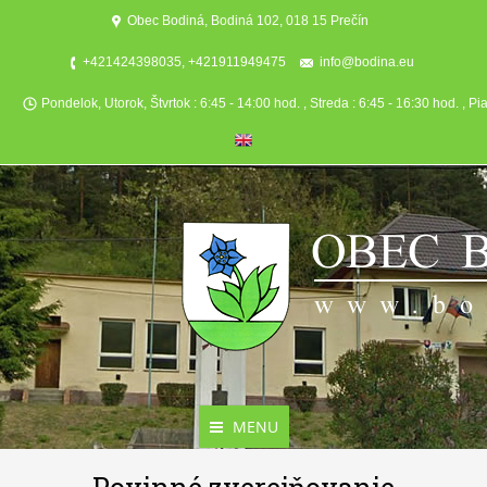
Obec Bodiná, Bodiná 102, 018 15 Prečín
+421424398035, +421911949475
info@bodina.eu
Pondelok, Utorok, Štvrtok : 6:45 - 14:00 hod. , Streda : 6:45 - 16:30 hod. , Pi
MENU
Aktuality