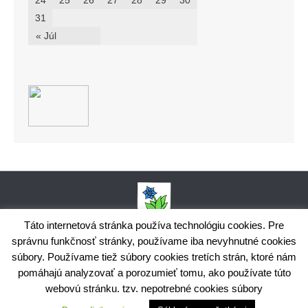
24
25
26
27
28
29
30
31
« Júl
Táto internetová stránka používa technológiu cookies. Pre
správnu funkčnosť stránky, používame iba nevyhnutné cookies
Obecný úrad Bodiná, č. 102, 018 15 Prečín,
súbory. Používame tiež súbory cookies tretích strán, ktoré nám
+421424398035,
www.bodina.eu
IČO: 00 692 522, Prima banka Slovensko, a.s., IBAN: SK25 5600 0000
pomáhajú analyzovať a porozumieť tomu, ako používate túto
0029 9178 8001
webovú stránku. tzv. nepotrebné cookies súbory
Ochrana osobných údajov