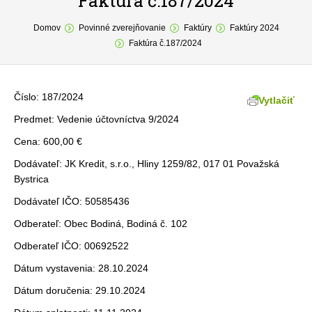
Faktúra č.187/2024
You are here:
O obci
Domov
Povinné zverejňovanie
Faktúry
Faktúry 2024
Faktúra č.187/2024
Samospráva
Povinné zverejňovanie
Číslo: 187/2024
Vytlačiť
Formuláre
Predmet: Vedenie účtovníctva 9/2024
Cena: 600,00 €
Fotogaléria
Dodávateľ: JK Kredit, s.r.o., Hliny 1259/82, 017 01 Považská
Kontakt
Bystrica
Dodávateľ IČO: 50585436
Odberateľ: Obec Bodiná, Bodiná č. 102
Odberateľ IČO: 00692522
Dátum vystavenia: 28.10.2024
Dátum doručenia: 29.10.2024