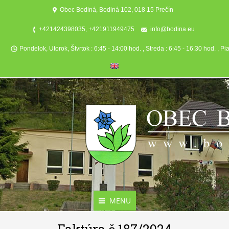
Obec Bodiná, Bodiná 102, 018 15 Prečín
+421424398035, +421911949475
info@bodina.eu
Pondelok, Utorok, Štvrtok : 6:45 - 14:00 hod. , Streda : 6:45 - 16:30 hod. , Pi
MENU
Aktuality