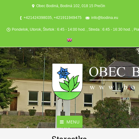
Obec Bodiná, Bodiná 102, 018 15 Prečín
+421424398035, +421911949475
info@bodina.eu
Pondelok, Utorok, Štvrtok : 6:45 - 14:00 hod. , Streda : 6:45 - 16:30 hod. , Pi
MENU
Aktuality