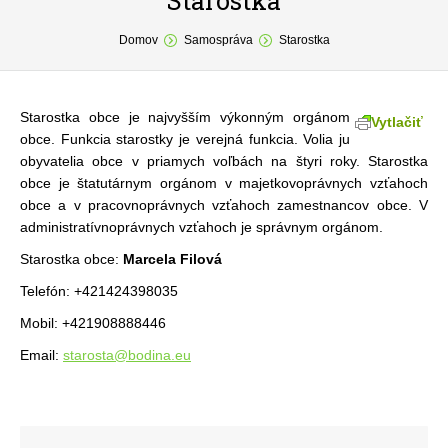
Starostka
You are here:
O obci
Domov
Samospráva
Starostka
Samospráva
Starostka obce je najvyšším výkonným orgánom
Povinné zverejňovanie
Vytlačiť
obce. Funkcia starostky je verejná funkcia. Volia ju
obyvatelia obce v priamych voľbách na štyri roky. Starostka
Formuláre
obce je štatutárnym orgánom v majetkovoprávnych vzťahoch
Fotogaléria
obce a v pracovnoprávnych vzťahoch zamestnancov obce. V
administratívnoprávnych vzťahoch je správnym orgánom.
Kontakt
Starostka obce:
Marcela Filová
Telefón: +421424398035
Mobil: +421908888446
Email:
starosta@bodina.eu