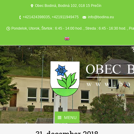
Obec Bodiná, Bodiná 102, 018 15 Prečín
+421424398035, +421911949475
info@bodina.eu
Pondelok, Utorok, Štvrtok : 6:45 - 14:00 hod. , Streda : 6:45 - 16:30 hod. , Pi
MENU
Aktuality