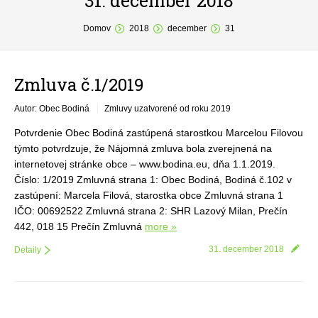
31. december 2018
You are here:
O obci
Domov
2018
december
31
Samospráva
Zmluva č.1/2019
Povinné zverejňovanie
Autor: Obec Bodiná
Zmluvy uzatvorené od roku 2019
Formuláre
Potvrdenie Obec Bodiná zastúpená starostkou Marcelou Filovou
Fotogaléria
týmto potvrdzuje, že Nájomná zmluva bola zverejnená na
internetovej stránke obce – www.bodina.eu, dňa 1.1.2019.
Kontakt
Číslo: 1/2019 Zmluvná strana 1: Obec Bodiná, Bodiná č.102 v
zastúpení: Marcela Filová, starostka obce Zmluvná strana 1
IČO: 00692522 Zmluvná strana 2: SHR Lazový Milan, Prečín
442, 018 15 Prečín Zmluvná
more »
31. december 2018
Detaily