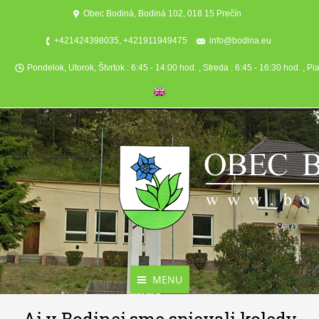
Obec Bodiná, Bodiná 102, 018 15 Prečín
+421424398035, +421911949475
info@bodina.eu
Pondelok, Utorok, Štvrtok : 6:45 - 14:00 hod. , Streda : 6:45 - 16:30 hod. , Pi
MENU
Aktuality