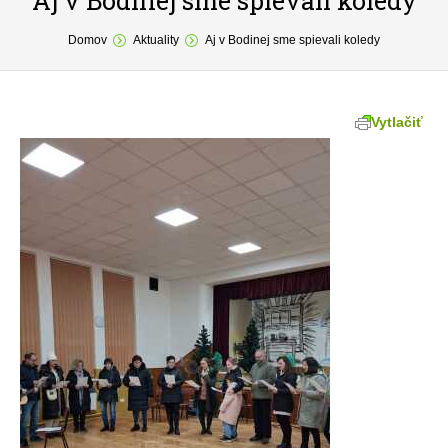
Aj v Bodinej sme spievali koledy
You are here:
O obci
Domov
Aktuality
Aj v Bodinej sme spievali koledy
Samospráva
Povinné zverejňovanie
Vytlačiť
Formuláre
Fotogaléria
Kontakt