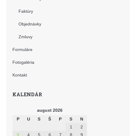
Faktúry
Objednávky
Zmluvy
Formuláre
Fotogaléria
Kontakt
KALENDÁR
august 2026
P
U
S
Š
P
S
N
1
2
3
4
5
6
7
8
9