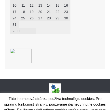
10
11
12
13
14
15
16
17
18
19
20
21
22
23
24
25
26
27
28
29
30
31
« Júl
Táto internetová stránka používa technológiu cookies. Pre
správnu funkčnosť stránky, používame iba nevyhnutné cookies
Obecný úrad Bodiná, č. 102, 018 15 Prečín,
súbory. Používame tiež súbory cookies tretích strán, ktoré nám
+421424398035,
www.bodina.eu