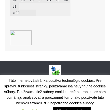
24
25
26
27
28
29
30
31
« Júl
Táto internetová stránka používa technológiu cookies. Pre
správnu funkčnosť stránky, používame iba nevyhnutné cookies
Obecný úrad Bodiná, č. 102, 018 15 Prečín,
súbory. Používame tiež súbory cookies tretích strán, ktoré nám
+421424398035,
www.bodina.eu
IČO: 00 692 522, Prima banka Slovensko, a.s., IBAN: SK25 5600 0000
pomáhajú analyzovať a porozumieť tomu, ako používate túto
0029 9178 8001
webovú stránku. tzv. nepotrebné cookies súbory
Ochrana osobných údajov