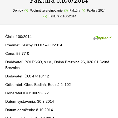
Faktúra č.100/2014
You are here:
O obci
Domov
Povinné zverejňovanie
Faktúry
Faktúry 2014
Faktúra č.100/2014
Samospráva
Povinné zverejňovanie
Číslo: 100/2014
Vytlačiť
Formuláre
Predmet: Služby PO 07 – 09/2014
Cena: 55,77 €
Fotogaléria
Dodávateľ: POLEŠKO, s.r.o., Dolná Breznica 26, 020 61 Dolná
Kontakt
Breznica
Dodávateľ IČO: 47410442
Odberateľ: Obec Bodiná, Bodiná č. 102
Odberateľ IČO: 00692522
Dátum vystavenia: 30.9.2014
Dátum doručenia: 8.10.2014