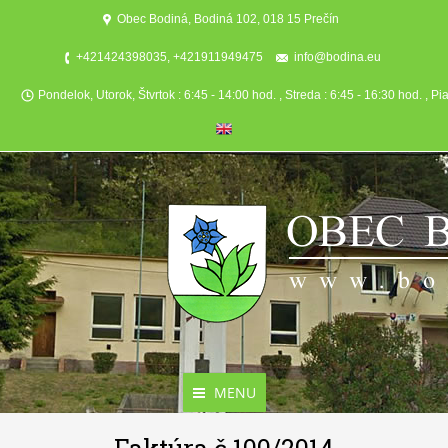
Obec Bodiná, Bodiná 102, 018 15 Prečín
+421424398035, +421911949475
info@bodina.eu
Pondelok, Utorok, Štvrtok : 6:45 - 14:00 hod. , Streda : 6:45 - 16:30 hod. , Pi
MENU
Aktuality