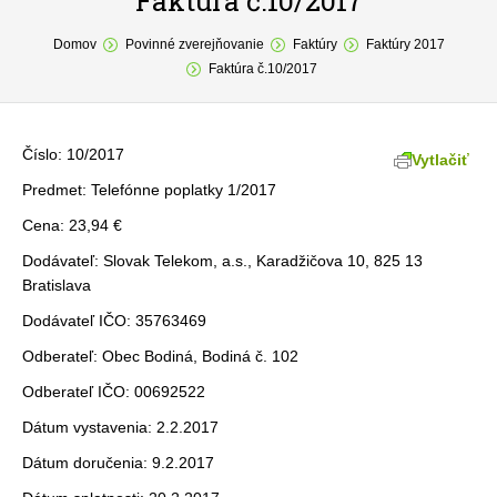
Faktúra č.10/2017
You are here:
O obci
Domov
Povinné zverejňovanie
Faktúry
Faktúry 2017
Faktúra č.10/2017
Samospráva
Povinné zverejňovanie
Číslo: 10/2017
Vytlačiť
Formuláre
Predmet: Telefónne poplatky 1/2017
Cena: 23,94 €
Fotogaléria
Dodávateľ: Slovak Telekom, a.s., Karadžičova 10, 825 13
Kontakt
Bratislava
Dodávateľ IČO: 35763469
Odberateľ: Obec Bodiná, Bodiná č. 102
Odberateľ IČO: 00692522
Dátum vystavenia: 2.2.2017
Dátum doručenia: 9.2.2017