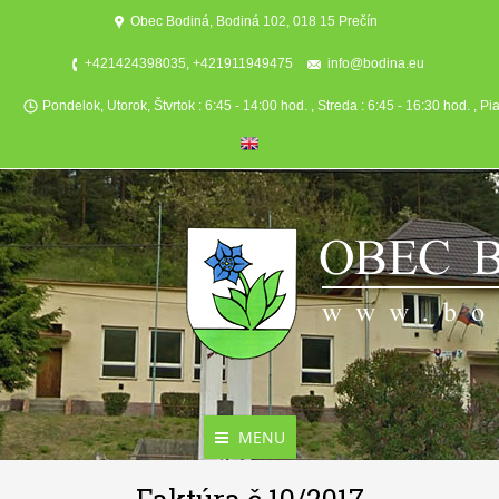
Obec Bodiná, Bodiná 102, 018 15 Prečín
+421424398035, +421911949475
info@bodina.eu
Pondelok, Utorok, Štvrtok : 6:45 - 14:00 hod. , Streda : 6:45 - 16:30 hod. , Pi
MENU
Aktuality