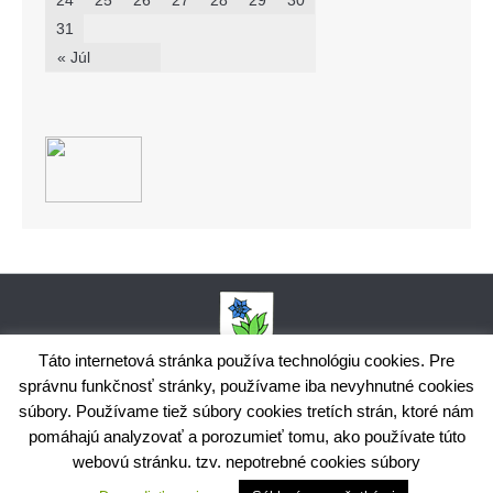
24
25
26
27
28
29
30
31
« Júl
Táto internetová stránka používa technológiu cookies. Pre
správnu funkčnosť stránky, používame iba nevyhnutné cookies
Obecný úrad Bodiná, č. 102, 018 15 Prečín,
súbory. Používame tiež súbory cookies tretích strán, ktoré nám
+421424398035,
www.bodina.eu
IČO: 00 692 522, Prima banka Slovensko, a.s., IBAN: SK25 5600 0000
pomáhajú analyzovať a porozumieť tomu, ako používate túto
0029 9178 8001
webovú stránku. tzv. nepotrebné cookies súbory
Ochrana osobných údajov