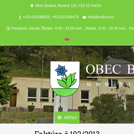
Obec Bodiná, Bodiná 102, 018 15 Prečín
+421424398035, +421911949475
info@bodina.eu
Pondelok, Utorok, Štvrtok : 6:45 - 14:00 hod. , Streda : 6:45 - 16:30 hod. , Pi
MENU
Aktuality