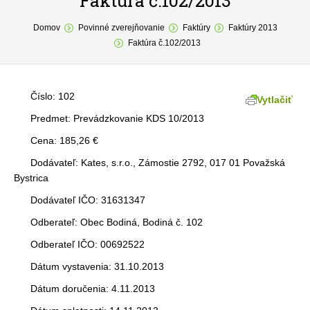
Faktúra č.102/2013
You are here:
O obci
Domov
Povinné zverejňovanie
Faktúry
Faktúry 2013
Faktúra č.102/2013
Samospráva
Povinné zverejňovanie
Číslo: 102
Vytlačiť
Formuláre
Predmet: Prevádzkovanie KDS 10/2013
Cena: 185,26 €
Fotogaléria
Dodávateľ: Kates, s.r.o., Zámostie 2792, 017 01 Považská
Kontakt
Bystrica
Dodávateľ IČO: 31631347
Odberateľ: Obec Bodiná, Bodiná č. 102
Odberateľ IČO: 00692522
Dátum vystavenia: 31.10.2013
Dátum doručenia: 4.11.2013