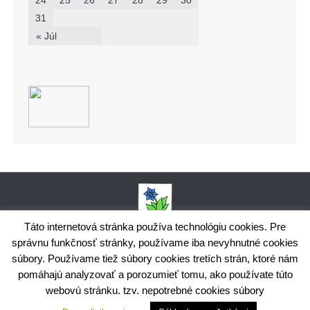
24
25
26
27
28
29
30
31
« Júl
Táto internetová stránka používa technológiu cookies. Pre
správnu funkčnosť stránky, používame iba nevyhnutné cookies
Obecný úrad Bodiná, č. 102, 018 15 Prečín,
súbory. Používame tiež súbory cookies tretích strán, ktoré nám
+421424398035,
www.bodina.eu
IČO: 00 692 522, Prima banka Slovensko, a.s., IBAN: SK25 5600 0000
pomáhajú analyzovať a porozumieť tomu, ako používate túto
0029 9178 8001
webovú stránku. tzv. nepotrebné cookies súbory
Ochrana osobných údajov