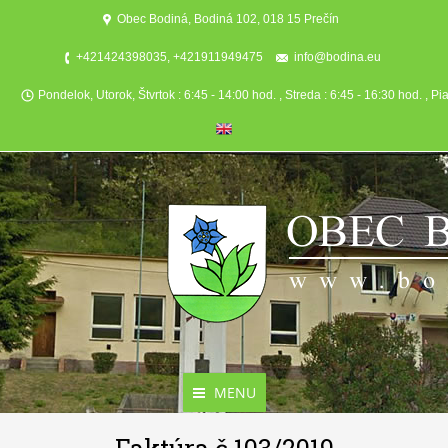
Obec Bodiná, Bodiná 102, 018 15 Prečín
+421424398035, +421911949475
info@bodina.eu
Pondelok, Utorok, Štvrtok : 6:45 - 14:00 hod. , Streda : 6:45 - 16:30 hod. , Pi
MENU
Aktuality