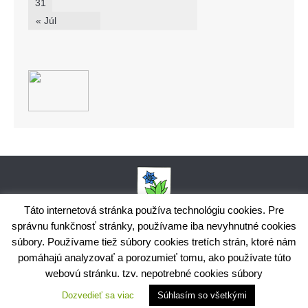
31
« Júl
Táto internetová stránka používa technológiu cookies. Pre
správnu funkčnosť stránky, používame iba nevyhnutné cookies
Obecný úrad Bodiná, č. 102, 018 15 Prečín,
súbory. Používame tiež súbory cookies tretích strán, ktoré nám
+421424398035,
www.bodina.eu
IČO: 00 692 522, Prima banka Slovensko, a.s., IBAN: SK25 5600 0000
pomáhajú analyzovať a porozumieť tomu, ako používate túto
0029 9178 8001
webovú stránku. tzv. nepotrebné cookies súbory
Ochrana osobných údajov
Dozvedieť sa viac
Súhlasím so všetkými
Využite možnosť získavania aktuálnych informácií s využitím
RSS