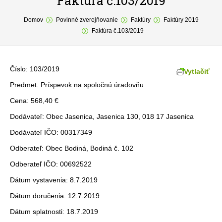
Faktúra č.103/2019
You are here:
O obci
Domov
Povinné zverejňovanie
Faktúry
Faktúry 2019
Faktúra č.103/2019
Samospráva
Povinné zverejňovanie
Číslo: 103/2019
Vytlačiť
Formuláre
Predmet: Príspevok na spoločnú úradovňu
Cena: 568,40 €
Fotogaléria
Dodávateľ: Obec Jasenica, Jasenica 130, 018 17 Jasenica
Kontakt
Dodávateľ IČO: 00317349
Odberateľ: Obec Bodiná, Bodiná č. 102
Odberateľ IČO: 00692522
Dátum vystavenia: 8.7.2019
Dátum doručenia: 12.7.2019
Dátum splatnosti: 18.7.2019