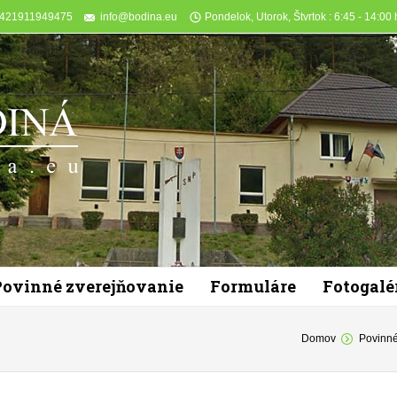
+421911949475
info@bodina.eu
Pondelok, Utorok, Štvrtok : 6:45 - 14:00 h
Povinné zverejňovanie
Formuláre
Fotogalé
You are here:
Domov
Povinné