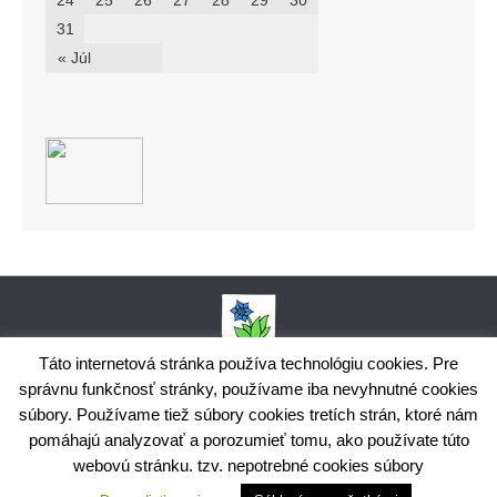
24
25
26
27
28
29
30
31
« Júl
Táto internetová stránka používa technológiu cookies. Pre
správnu funkčnosť stránky, používame iba nevyhnutné cookies
Obecný úrad Bodiná, č. 102, 018 15 Prečín,
súbory. Používame tiež súbory cookies tretích strán, ktoré nám
+421424398035,
www.bodina.eu
IČO: 00 692 522, Prima banka Slovensko, a.s., IBAN: SK25 5600 0000
pomáhajú analyzovať a porozumieť tomu, ako používate túto
0029 9178 8001
webovú stránku. tzv. nepotrebné cookies súbory
Ochrana osobných údajov