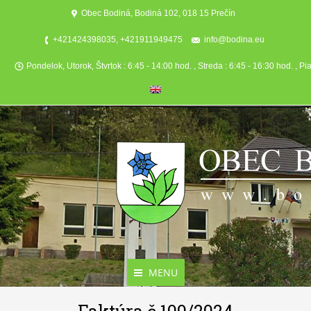
Obec Bodiná, Bodiná 102, 018 15 Prečín
+421424398035, +421911949475
info@bodina.eu
Pondelok, Utorok, Štvrtok : 6:45 - 14:00 hod. , Streda : 6:45 - 16:30 hod. , Pi
MENU
Aktuality