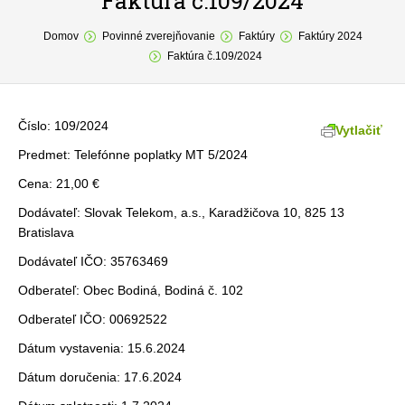
Faktúra č.109/2024
You are here:
O obci
Domov
Povinné zverejňovanie
Faktúry
Faktúry 2024
Faktúra č.109/2024
Samospráva
Povinné zverejňovanie
Číslo: 109/2024
Vytlačiť
Formuláre
Predmet: Telefónne poplatky MT 5/2024
Cena: 21,00 €
Fotogaléria
Dodávateľ: Slovak Telekom, a.s., Karadžičova 10, 825 13
Kontakt
Bratislava
Dodávateľ IČO: 35763469
Odberateľ: Obec Bodiná, Bodiná č. 102
Odberateľ IČO: 00692522
Dátum vystavenia: 15.6.2024
Dátum doručenia: 17.6.2024