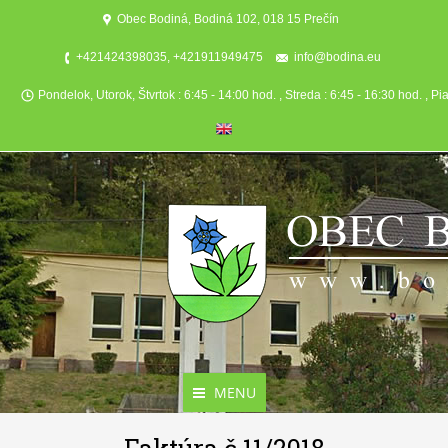
Obec Bodiná, Bodiná 102, 018 15 Prečín
+421424398035, +421911949475
info@bodina.eu
Pondelok, Utorok, Štvrtok : 6:45 - 14:00 hod. , Streda : 6:45 - 16:30 hod. , Pi
MENU
Aktuality