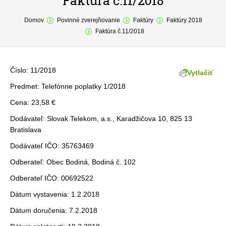
Faktúra č.11/2018
You are here:
O obci
Domov
Povinné zverejňovanie
Faktúry
Faktúry 2018
Faktúra č.11/2018
Samospráva
Povinné zverejňovanie
Číslo: 11/2018
Vytlačiť
Formuláre
Predmet: Telefónne poplatky 1/2018
Cena: 23,58 €
Fotogaléria
Dodávateľ: Slovak Telekom, a.s., Karadžičova 10, 825 13
Kontakt
Bratislava
Dodávateľ IČO: 35763469
Odberateľ: Obec Bodiná, Bodiná č. 102
Odberateľ IČO: 00692522
Dátum vystavenia: 1.2.2018
Dátum doručenia: 7.2.2018