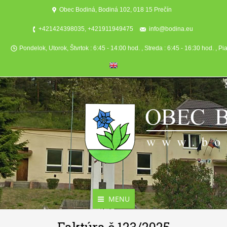
Obec Bodiná, Bodiná 102, 018 15 Prečín
+421424398035, +421911949475
info@bodina.eu
Pondelok, Utorok, Štvrtok : 6:45 - 14:00 hod. , Streda : 6:45 - 16:30 hod. , Pi
MENU
Aktuality