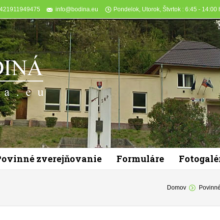
+421911949475
info@bodina.eu
Pondelok, Utorok, Štvrtok : 6:45 - 14:00 h
Povinné zverejňovanie
Formuláre
Fotogalé
You are here:
Domov
Povinné