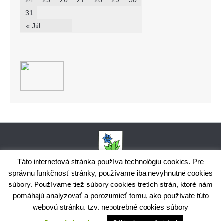
24
25
26
27
28
29
30
31
« Júl
Táto internetová stránka používa technológiu cookies. Pre
správnu funkčnosť stránky, používame iba nevyhnutné cookies
Obecný úrad Bodiná, č. 102, 018 15 Prečín,
súbory. Používame tiež súbory cookies tretích strán, ktoré nám
+421424398035,
www.bodina.eu
IČO: 00 692 522, Prima banka Slovensko, a.s., IBAN: SK25 5600 0000
pomáhajú analyzovať a porozumieť tomu, ako používate túto
0029 9178 8001
webovú stránku. tzv. nepotrebné cookies súbory
Ochrana osobných údajov