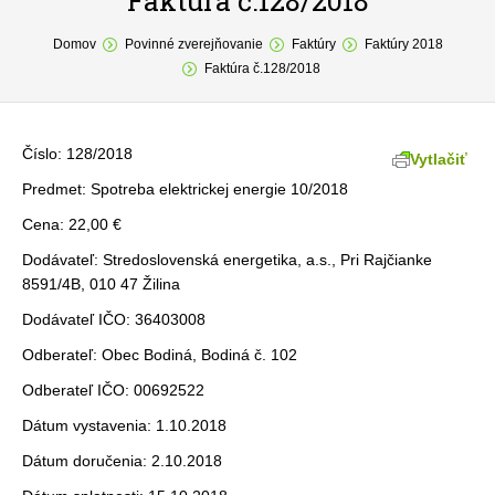
Faktúra č.128/2018
You are here:
O obci
Domov
Povinné zverejňovanie
Faktúry
Faktúry 2018
Faktúra č.128/2018
Samospráva
Povinné zverejňovanie
Číslo: 128/2018
Vytlačiť
Formuláre
Predmet: Spotreba elektrickej energie 10/2018
Cena: 22,00 €
Fotogaléria
Dodávateľ: Stredoslovenská energetika, a.s., Pri Rajčianke
Kontakt
8591/4B, 010 47 Žilina
Dodávateľ IČO: 36403008
Odberateľ: Obec Bodiná, Bodiná č. 102
Odberateľ IČO: 00692522
Dátum vystavenia: 1.10.2018
Dátum doručenia: 2.10.2018