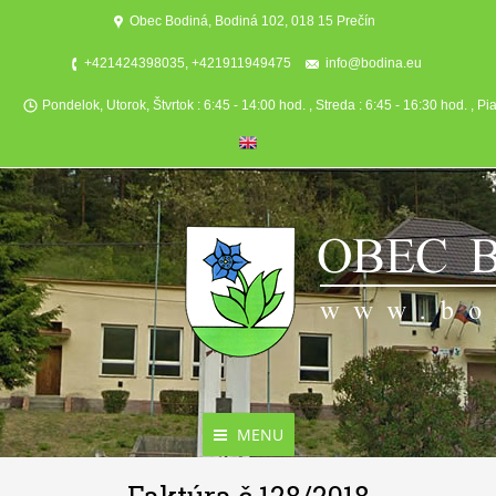
Obec Bodiná, Bodiná 102, 018 15 Prečín
+421424398035, +421911949475
info@bodina.eu
Pondelok, Utorok, Štvrtok : 6:45 - 14:00 hod. , Streda : 6:45 - 16:30 hod. , Pi
MENU
Aktuality