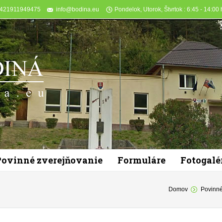
+421911949475
info@bodina.eu
Pondelok, Utorok, Štvrtok : 6:45 - 14:00 h
Povinné zverejňovanie
Formuláre
Fotogalé
You are here:
Domov
Povinné