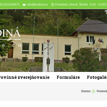
+421911949475
info@bodina.eu
Pondelok, Utorok, Štvrtok : 6:45 - 14:00 h
Povinné zverejňovanie
Formuláre
Fotogalé
You are here:
Domov
Povinné