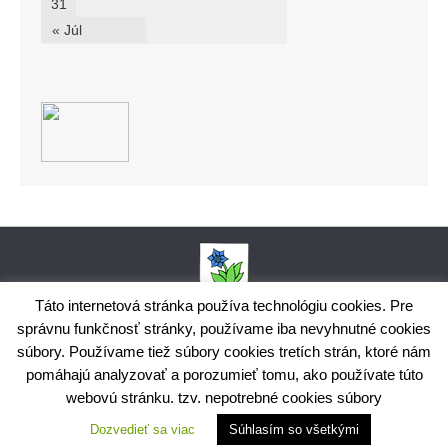
31
« Júl
Táto internetová stránka používa technológiu cookies. Pre
správnu funkčnosť stránky, používame iba nevyhnutné cookies
Obecný úrad Bodiná, č. 102, 018 15 Prečín,
súbory. Používame tiež súbory cookies tretích strán, ktoré nám
+421424398035,
www.bodina.eu
IČO: 00 692 522, Prima banka Slovensko, a.s., IBAN: SK25 5600 0000
pomáhajú analyzovať a porozumieť tomu, ako používate túto
0029 9178 8001
webovú stránku. tzv. nepotrebné cookies súbory
Ochrana osobných údajov
Dozvedieť sa viac
Súhlasím so všetkými
Využite možnosť získavania aktuálnych informácií s využitím
RSS