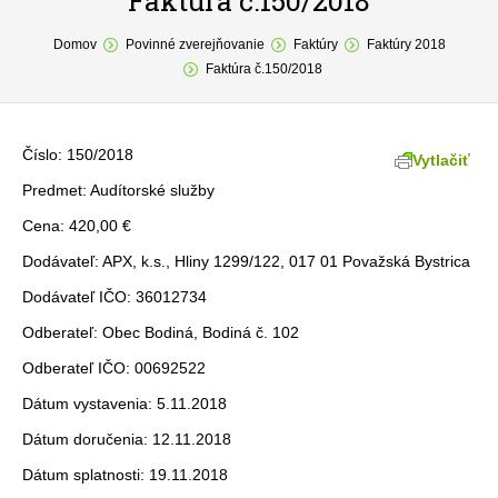
Faktúra č.150/2018
You are here:
O obci
Domov
Povinné zverejňovanie
Faktúry
Faktúry 2018
Faktúra č.150/2018
Samospráva
Povinné zverejňovanie
Číslo: 150/2018
Vytlačiť
Formuláre
Predmet: Audítorské služby
Cena: 420,00 €
Fotogaléria
Dodávateľ: APX, k.s., Hliny 1299/122, 017 01 Považská Bystrica
Kontakt
Dodávateľ IČO: 36012734
Odberateľ: Obec Bodiná, Bodiná č. 102
Odberateľ IČO: 00692522
Dátum vystavenia: 5.11.2018
Dátum doručenia: 12.11.2018
Dátum splatnosti: 19.11.2018