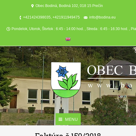
Obec Bodiná, Bodiná 102, 018 15 Prečín
+421424398035, +421911949475
info@bodina.eu
Pondelok, Utorok, Štvrtok : 6:45 - 14:00 hod. , Streda : 6:45 - 16:30 hod. , Pi
MENU
Aktuality