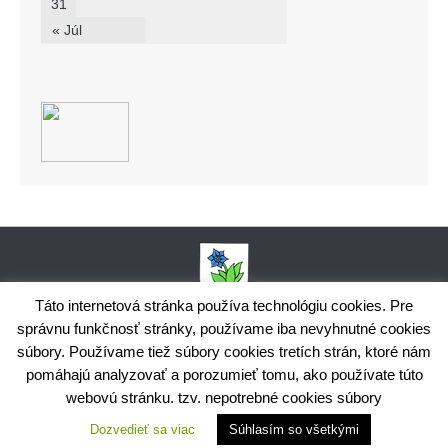
31
« Júl
Táto internetová stránka používa technológiu cookies. Pre
správnu funkčnosť stránky, používame iba nevyhnutné cookies
Obecný úrad Bodiná, č. 102, 018 15 Prečín,
súbory. Používame tiež súbory cookies tretích strán, ktoré nám
+421424398035,
www.bodina.eu
IČO: 00 692 522, Prima banka Slovensko, a.s., IBAN: SK25 5600 0000
pomáhajú analyzovať a porozumieť tomu, ako používate túto
0029 9178 8001
webovú stránku. tzv. nepotrebné cookies súbory
Ochrana osobných údajov
Dozvedieť sa viac
Súhlasím so všetkými
Využite možnosť získavania aktuálnych informácií s využitím
RSS