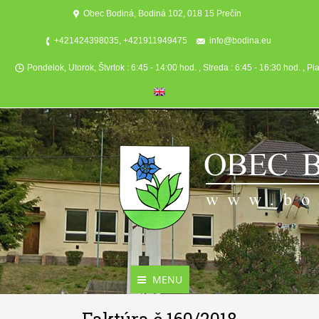
Obec Bodiná, Bodiná 102, 018 15 Prečín
+421424398035, +421911949475
info@bodina.eu
Pondelok, Utorok, Štvrtok : 6:45 - 14:00 hod. , Streda : 6:45 - 16:30 hod. , Pi
MENU
Aktuality