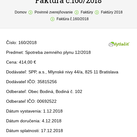
Faktúra č.160/2018
You are here:
O obci
Domov
Povinné zverejňovanie
Faktúry
Faktúry 2018
Faktúra č.160/2018
Samospráva
Povinné zverejňovanie
Číslo: 160/2018
Vytlačiť
Formuláre
Predmet: Spotreba zemného plynu 12/2018
Cena: 414,00 €
Fotogaléria
Dodávateľ: SPP, a.s., Mlynské nivy 44/a, 825 11 Bratislava
Kontakt
Dodávateľ IČO: 35815256
Odberateľ: Obec Bodiná, Bodiná č. 102
Odberateľ IČO: 00692522
Dátum vystavenia: 1.12.2018
Dátum doručenia: 4.12.2018
Dátum splatnosti: 17.12.2018