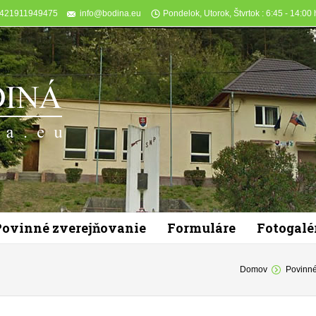
+421911949475
info@bodina.eu
Pondelok, Utorok, Štvrtok : 6:45 - 14:00 h
Povinné zverejňovanie
Formuláre
Fotogalé
You are here:
Domov
Povinné