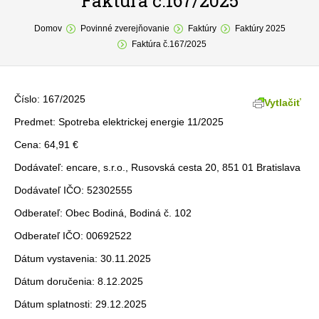
Faktúra č.167/2025
You are here:
O obci
Domov
Povinné zverejňovanie
Faktúry
Faktúry 2025
Faktúra č.167/2025
Samospráva
Povinné zverejňovanie
Číslo: 167/2025
Vytlačiť
Formuláre
Predmet: Spotreba elektrickej energie 11/2025
Cena: 64,91 €
Fotogaléria
Dodávateľ: encare, s.r.o., Rusovská cesta 20, 851 01 Bratislava
Kontakt
Dodávateľ IČO: 52302555
Odberateľ: Obec Bodiná, Bodiná č. 102
Odberateľ IČO: 00692522
Dátum vystavenia: 30.11.2025
Dátum doručenia: 8.12.2025
Dátum splatnosti: 29.12.2025