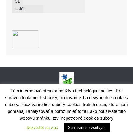
31
« Júl
Táto internetová stránka používa technológiu cookies. Pre
správnu funkčnosť stránky, používame iba nevyhnutné cookies
Obecný úrad Bodiná, č. 102, 018 15 Prečín,
súbory. Používame tiež súbory cookies tretích strán, ktoré nám
+421424398035,
www.bodina.eu
IČO: 00 692 522, Prima banka Slovensko, a.s., IBAN: SK25 5600 0000
pomáhajú analyzovať a porozumieť tomu, ako používate túto
0029 9178 8001
webovú stránku. tzv. nepotrebné cookies súbory
Ochrana osobných údajov
Dozvedieť sa viac
Súhlasím so všetkými
Využite možnosť získavania aktuálnych informácií s využitím
RSS