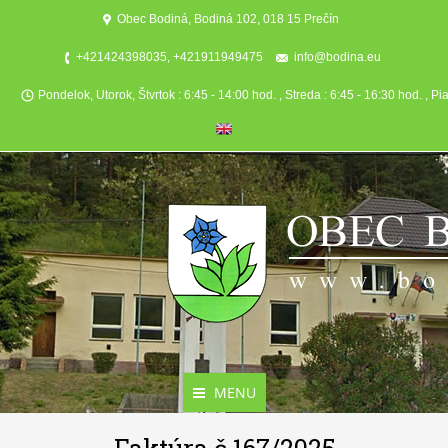
Obec Bodiná, Bodiná 102, 018 15 Prečín
+421424398035, +421911949475
info@bodina.eu
Pondelok, Utorok, Štvrtok : 6:45 - 14:00 hod. , Streda : 6:45 - 16:30 hod. , Pi
MENU
Aktuality