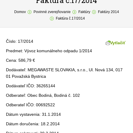
Faktúra č.17/2014
You are here:
O obci
Domov
Povinné zverejňovanie
Faktúry
Faktúry 2014
Faktúra č.17/2014
Samospráva
Povinné zverejňovanie
Číslo: 17/2014
Vytlačiť
Formuláre
Predmet: Vývoz komunálneho odpadu 1/2014
Cena: 586,79 €
Fotogaléria
Dodávateľ: MEGAWASTE SLOVAKIA, s.r.o., Ul. Nová 134, 017
Kontakt
01 Považská Bystrica
Dodávateľ IČO: 36265144
Odberateľ: Obec Bodiná, Bodiná č. 102
Odberateľ IČO: 00692522
Dátum vystavenia: 31.1.2014
Dátum doručenia: 18.2.2014