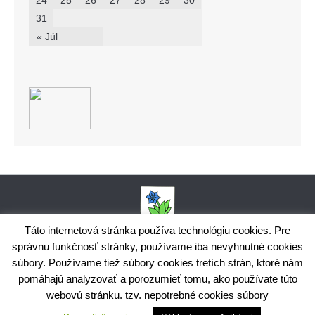
24
25
26
27
28
29
30
31
« Júl
Táto internetová stránka používa technológiu cookies. Pre
správnu funkčnosť stránky, používame iba nevyhnutné cookies
Obecný úrad Bodiná, č. 102, 018 15 Prečín,
súbory. Používame tiež súbory cookies tretích strán, ktoré nám
+421424398035,
www.bodina.eu
IČO: 00 692 522, Prima banka Slovensko, a.s., IBAN: SK25 5600 0000
pomáhajú analyzovať a porozumieť tomu, ako používate túto
0029 9178 8001
webovú stránku. tzv. nepotrebné cookies súbory
Ochrana osobných údajov