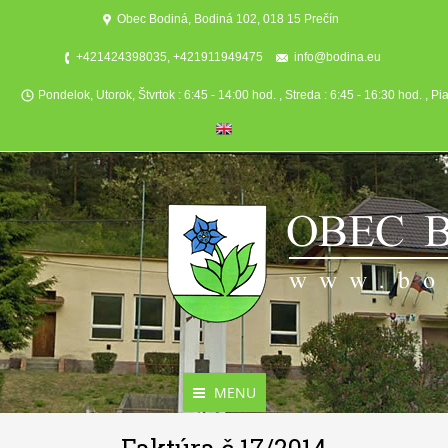
Obec Bodiná, Bodiná 102, 018 15 Prečín
+421424398035, +421911949475
info@bodina.eu
Pondelok, Utorok, Štvrtok : 6:45 - 14:00 hod. , Streda : 6:45 - 16:30 hod. , Pi
MENU
Aktuality