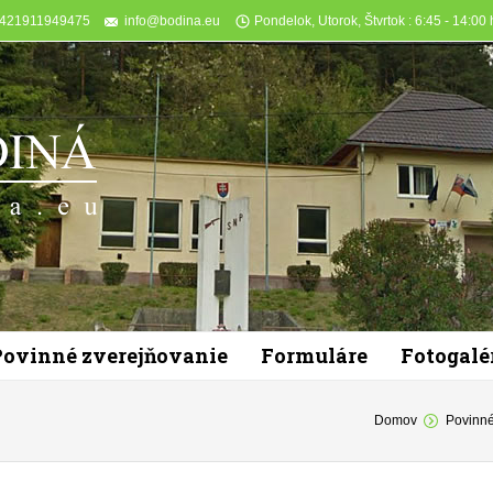
+421911949475
info@bodina.eu
Pondelok, Utorok, Štvrtok : 6:45 - 14:00 h
Povinné zverejňovanie
Formuláre
Fotogalé
You are here:
Domov
Povinné