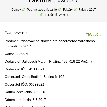
Faktúra č.22/2017
You are here:
O obci
Domov
Povinné zverejňovanie
Faktúry
Faktúry 2017
Faktúra č.22/2017
Samospráva
Povinné zverejňovanie
Číslo: 22/2017
Vytlačiť
Formuláre
Predmet: Príspevok na stravné pre poberateľov starobného
dôchodku 2/2017
Fotogaléria
Cena: 160,00 €
Kontakt
Dodávateľ: Jakubech Martin, Pružina 485, 018 22 Pružina
Dodávateľ IČO: 41095871
Odberateľ: Obec Bodiná, Bodiná č. 102
Odberateľ IČO: 00692522
Dátum vystavenia: 28.2.2017
Dátum doručenia: 8.3.2017