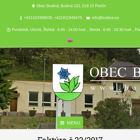
Obec Bodiná, Bodiná 102, 018 15 Prečín
+421424398035, +421911949475
info@bodina.eu
Pondelok, Utorok, Štvrtok : 6:45 - 14:00 hod. , Streda : 6:45 - 16:30 hod. , Pi
MENU
Aktuality