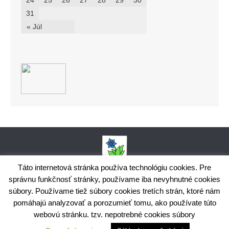
24
25
26
27
28
29
30
31
« Júl
Táto internetová stránka používa technológiu cookies. Pre
správnu funkčnosť stránky, používame iba nevyhnutné cookies
Obecný úrad Bodiná, č. 102, 018 15 Prečín,
súbory. Používame tiež súbory cookies tretích strán, ktoré nám
+421424398035,
www.bodina.eu
IČO: 00 692 522, Prima banka Slovensko, a.s., IBAN: SK25 5600 0000
pomáhajú analyzovať a porozumieť tomu, ako používate túto
0029 9178 8001
webovú stránku. tzv. nepotrebné cookies súbory
Ochrana osobných údajov