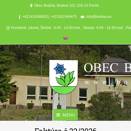
Obec Bodiná, Bodiná 102, 018 15 Prečín
+421424398035, +421911949475
info@bodina.eu
Pondelok, Utorok, Štvrtok : 6:45 - 14:00 hod. , Streda : 6:45 - 16:30 hod. , Pi
MENU
Aktuality