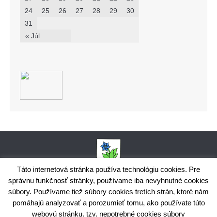
24
25
26
27
28
29
30
31
« Júl
Táto internetová stránka používa technológiu cookies. Pre
správnu funkčnosť stránky, používame iba nevyhnutné cookies
Obecný úrad Bodiná, č. 102, 018 15 Prečín,
súbory. Používame tiež súbory cookies tretích strán, ktoré nám
+421424398035,
www.bodina.eu
IČO: 00 692 522, Prima banka Slovensko, a.s., IBAN: SK25 5600 0000
pomáhajú analyzovať a porozumieť tomu, ako používate túto
0029 9178 8001
webovú stránku. tzv. nepotrebné cookies súbory