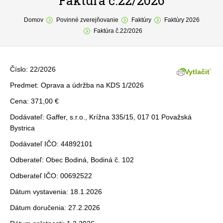
Faktúra č.22/2026
You are here:
O obci
Domov
Povinné zverejňovanie
Faktúry
Faktúry 2026
Faktúra č.22/2026
Samospráva
Povinné zverejňovanie
Číslo: 22/2026
Vytlačiť
Formuláre
Predmet: Oprava a údržba na KDS 1/2026
Cena: 371,00 €
Fotogaléria
Dodávateľ: Gaffer, s.r.o., Krížna 335/15, 017 01 Považská
Kontakt
Bystrica
Dodávateľ IČO: 44892101
Odberateľ: Obec Bodiná, Bodiná č. 102
Odberateľ IČO: 00692522
Dátum vystavenia: 18.1.2026
Dátum doručenia: 27.2.2026