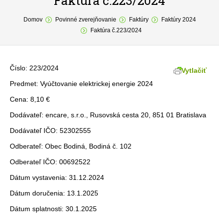
Faktúra č.223/2024
You are here:
O obci
Domov
Povinné zverejňovanie
Faktúry
Faktúry 2024
Faktúra č.223/2024
Samospráva
Povinné zverejňovanie
Číslo: 223/2024
Vytlačiť
Formuláre
Predmet: Vyúčtovanie elektrickej energie 2024
Cena: 8,10 €
Fotogaléria
Dodávateľ: encare, s.r.o., Rusovská cesta 20, 851 01 Bratislava
Kontakt
Dodávateľ IČO: 52302555
Odberateľ: Obec Bodiná, Bodiná č. 102
Odberateľ IČO: 00692522
Dátum vystavenia: 31.12.2024
Dátum doručenia: 13.1.2025
Dátum splatnosti: 30.1.2025