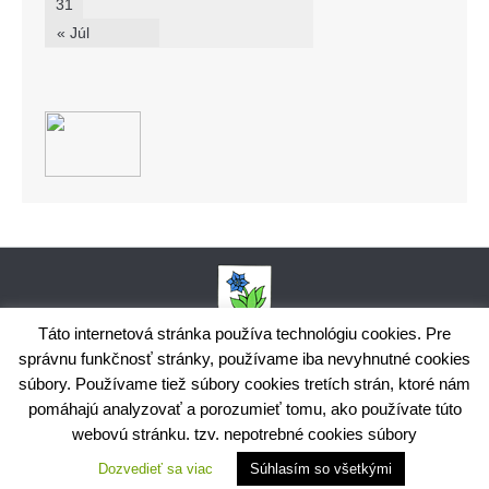
31
« Júl
Táto internetová stránka používa technológiu cookies. Pre
správnu funkčnosť stránky, používame iba nevyhnutné cookies
Obecný úrad Bodiná, č. 102, 018 15 Prečín,
súbory. Používame tiež súbory cookies tretích strán, ktoré nám
+421424398035,
www.bodina.eu
IČO: 00 692 522, Prima banka Slovensko, a.s., IBAN: SK25 5600 0000
pomáhajú analyzovať a porozumieť tomu, ako používate túto
0029 9178 8001
webovú stránku. tzv. nepotrebné cookies súbory
Ochrana osobných údajov
Dozvedieť sa viac
Súhlasím so všetkými
Využite možnosť získavania aktuálnych informácií s využitím
RSS