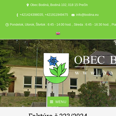
Obec Bodiná, Bodiná 102, 018 15 Prečín
+421424398035, +421911949475
info@bodina.eu
Pondelok, Utorok, Štvrtok : 6:45 - 14:00 hod. , Streda : 6:45 - 16:30 hod. , Pi
MENU
Aktuality