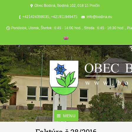
Obec Bodiná, Bodiná 102, 018 15 Prečín
+421424398035, +421911949475
info@bodina.eu
Pondelok, Utorok, Štvrtok : 6:45 - 14:00 hod. , Streda : 6:45 - 16:30 hod. , Pi
MENU
Aktuality