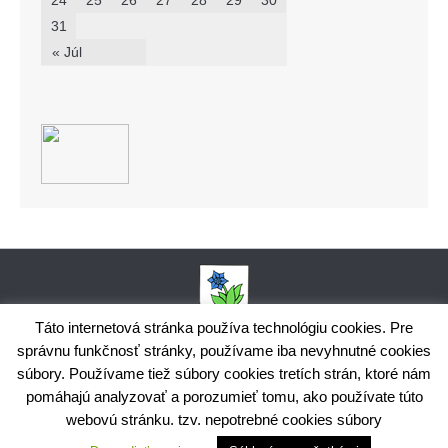
24
25
26
27
28
29
30
31
« Júl
Táto internetová stránka používa technológiu cookies. Pre
správnu funkčnosť stránky, používame iba nevyhnutné cookies
Obecný úrad Bodiná, č. 102, 018 15 Prečín,
súbory. Používame tiež súbory cookies tretích strán, ktoré nám
+421424398035,
www.bodina.eu
IČO: 00 692 522, Prima banka Slovensko, a.s., IBAN: SK25 5600 0000
pomáhajú analyzovať a porozumieť tomu, ako používate túto
0029 9178 8001
webovú stránku. tzv. nepotrebné cookies súbory
Ochrana osobných údajov