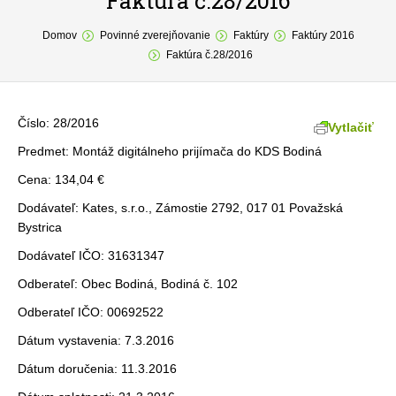
Faktúra č.28/2016
You are here:
O obci
Domov
Povinné zverejňovanie
Faktúry
Faktúry 2016
Faktúra č.28/2016
Samospráva
Povinné zverejňovanie
Číslo: 28/2016
Vytlačiť
Formuláre
Predmet: Montáž digitálneho prijímača do KDS Bodiná
Cena: 134,04 €
Fotogaléria
Dodávateľ: Kates, s.r.o., Zámostie 2792, 017 01 Považská
Kontakt
Bystrica
Dodávateľ IČO: 31631347
Odberateľ: Obec Bodiná, Bodiná č. 102
Odberateľ IČO: 00692522
Dátum vystavenia: 7.3.2016
Dátum doručenia: 11.3.2016