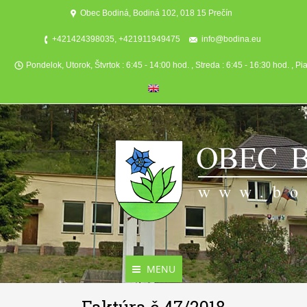
Obec Bodiná, Bodiná 102, 018 15 Prečín
+421424398035, +421911949475
info@bodina.eu
Pondelok, Utorok, Štvrtok : 6:45 - 14:00 hod. , Streda : 6:45 - 16:30 hod. , Pi
MENU
Aktuality