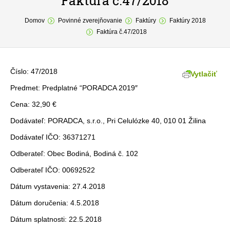
Faktúra č.47/2018
You are here:
O obci
Domov
Povinné zverejňovanie
Faktúry
Faktúry 2018
Faktúra č.47/2018
Samospráva
Povinné zverejňovanie
Číslo: 47/2018
Vytlačiť
Formuláre
Predmet: Predplatné “PORADCA 2019″
Cena: 32,90 €
Fotogaléria
Dodávateľ: PORADCA, s.r.o., Pri Celulózke 40, 010 01 Žilina
Kontakt
Dodávateľ IČO: 36371271
Odberateľ: Obec Bodiná, Bodiná č. 102
Odberateľ IČO: 00692522
Dátum vystavenia: 27.4.2018
Dátum doručenia: 4.5.2018
Dátum splatnosti: 22.5.2018