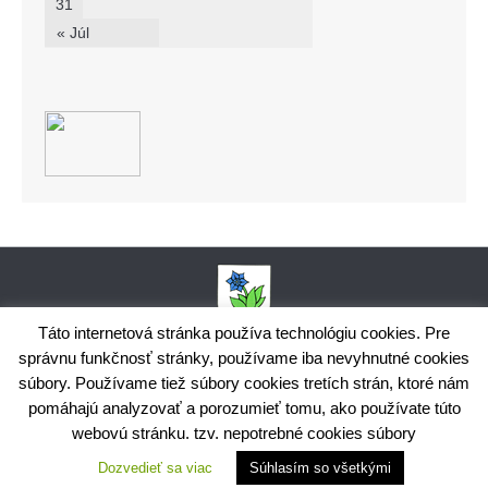
31
« Júl
Táto internetová stránka používa technológiu cookies. Pre
správnu funkčnosť stránky, používame iba nevyhnutné cookies
Obecný úrad Bodiná, č. 102, 018 15 Prečín,
súbory. Používame tiež súbory cookies tretích strán, ktoré nám
+421424398035,
www.bodina.eu
IČO: 00 692 522, Prima banka Slovensko, a.s., IBAN: SK25 5600 0000
pomáhajú analyzovať a porozumieť tomu, ako používate túto
0029 9178 8001
webovú stránku. tzv. nepotrebné cookies súbory
Ochrana osobných údajov
Dozvedieť sa viac
Súhlasím so všetkými
Využite možnosť získavania aktuálnych informácií s využitím
RSS