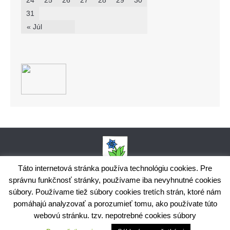
24
25
26
27
28
29
30
31
« Júl
Táto internetová stránka používa technológiu cookies. Pre
správnu funkčnosť stránky, používame iba nevyhnutné cookies
Obecný úrad Bodiná, č. 102, 018 15 Prečín,
súbory. Používame tiež súbory cookies tretích strán, ktoré nám
+421424398035,
www.bodina.eu
IČO: 00 692 522, Prima banka Slovensko, a.s., IBAN: SK25 5600 0000
pomáhajú analyzovať a porozumieť tomu, ako používate túto
0029 9178 8001
webovú stránku. tzv. nepotrebné cookies súbory
Ochrana osobných údajov