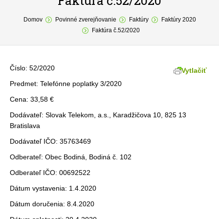
Faktúra č.52/2020
You are here:
O obci
Domov
Povinné zverejňovanie
Faktúry
Faktúry 2020
Faktúra č.52/2020
Samospráva
Povinné zverejňovanie
Číslo: 52/2020
Vytlačiť
Formuláre
Predmet: Telefónne poplatky 3/2020
Cena: 33,58 €
Fotogaléria
Dodávateľ: Slovak Telekom, a.s., Karadžičova 10, 825 13
Kontakt
Bratislava
Dodávateľ IČO: 35763469
Odberateľ: Obec Bodiná, Bodiná č. 102
Odberateľ IČO: 00692522
Dátum vystavenia: 1.4.2020
Dátum doručenia: 8.4.2020