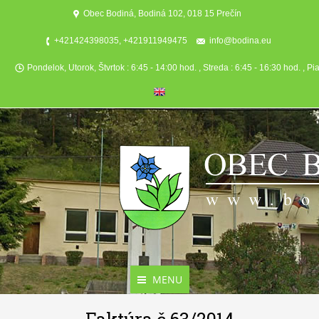
Obec Bodiná, Bodiná 102, 018 15 Prečín
+421424398035, +421911949475
info@bodina.eu
Pondelok, Utorok, Štvrtok : 6:45 - 14:00 hod. , Streda : 6:45 - 16:30 hod. , Pi
MENU
Aktuality