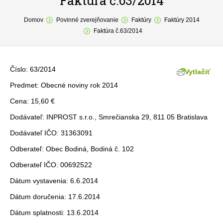
Faktúra č.63/2014
You are here:
O obci
Domov
Povinné zverejňovanie
Faktúry
Faktúry 2014
Faktúra č.63/2014
Samospráva
Povinné zverejňovanie
Číslo: 63/2014
Vytlačiť
Formuláre
Predmet: Obecné noviny rok 2014
Cena: 15,60 €
Fotogaléria
Dodávateľ: INPROST s.r.o., Smrečianska 29, 811 05 Bratislava
Kontakt
Dodávateľ IČO: 31363091
Odberateľ: Obec Bodiná, Bodiná č. 102
Odberateľ IČO: 00692522
Dátum vystavenia: 6.6.2014
Dátum doručenia: 17.6.2014
Dátum splatnosti: 13.6.2014