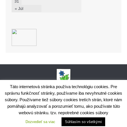
31
« Júl
Táto internetová stránka používa technológiu cookies. Pre
správnu funkčnosť stránky, používame iba nevyhnutné cookies
Obecný úrad Bodiná, č. 102, 018 15 Prečín,
súbory. Používame tiež súbory cookies tretích strán, ktoré nám
+421424398035,
www.bodina.eu
IČO: 00 692 522, Prima banka Slovensko, a.s., IBAN: SK25 5600 0000
pomáhajú analyzovať a porozumieť tomu, ako používate túto
0029 9178 8001
webovú stránku. tzv. nepotrebné cookies súbory
Ochrana osobných údajov
Dozvedieť sa viac
Súhlasím so všetkými
Využite možnosť získavania aktuálnych informácií s využitím
RSS