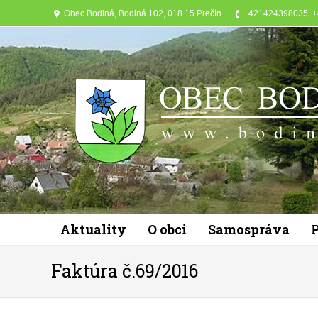
Obec Bodiná, Bodiná 102, 018 15 Prečín
+421424398035, 
Aktuality
O obci
Samospráva
Faktúra č.69/2016
Y