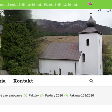
od. , Streda : 6:45 - 16:30 hod. , Piatok : 6:45 - 12:30 hod.
ria
Kontakt
é zverejňovanie
Faktúry
Faktúry 2016
Faktúra č.69/2016