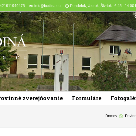
+421911949475
info@bodina.eu
Pondelok, Utorok, Štvrtok : 6:45 - 14:00 h
Povinné zverejňovanie
Formuláre
Fotogalé
ou are here:
Domov
Povinn