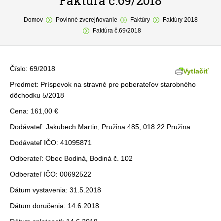
Faktúra č.69/2018
You are here:
O obci
Domov
Povinné zverejňovanie
Faktúry
Faktúry 2018
Faktúra č.69/2018
Samospráva
Povinné zverejňovanie
Číslo: 69/2018
Vytlačiť
Formuláre
Predmet: Príspevok na stravné pre poberateľov starobného
dôchodku 5/2018
Fotogaléria
Cena: 161,00 €
Kontakt
Dodávateľ: Jakubech Martin, Pružina 485, 018 22 Pružina
Dodávateľ IČO: 41095871
Odberateľ: Obec Bodiná, Bodiná č. 102
Odberateľ IČO: 00692522
Dátum vystavenia: 31.5.2018
Dátum doručenia: 14.6.2018