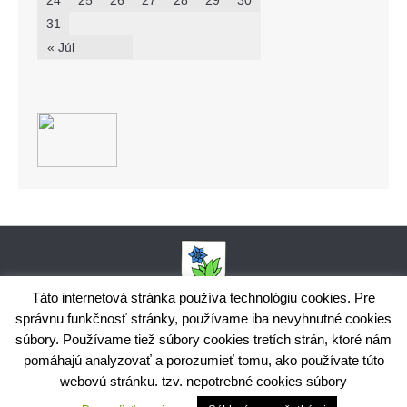
24
25
26
27
28
29
30
31
« Júl
Táto internetová stránka používa technológiu cookies. Pre
správnu funkčnosť stránky, používame iba nevyhnutné cookies
Obecný úrad Bodiná, č. 102, 018 15 Prečín,
súbory. Používame tiež súbory cookies tretích strán, ktoré nám
+421424398035,
www.bodina.eu
IČO: 00 692 522, Prima banka Slovensko, a.s., IBAN: SK25 5600 0000
pomáhajú analyzovať a porozumieť tomu, ako používate túto
0029 9178 8001
webovú stránku. tzv. nepotrebné cookies súbory
Ochrana osobných údajov