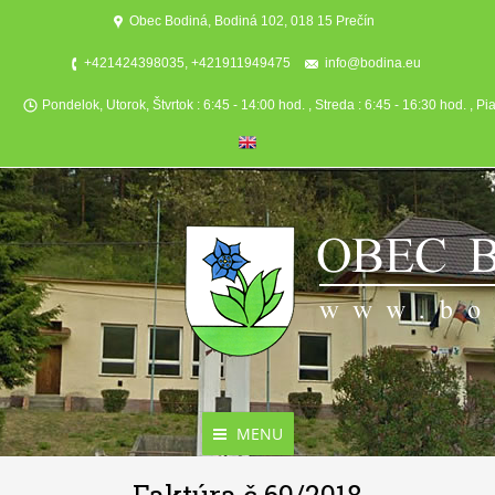
Obec Bodiná, Bodiná 102, 018 15 Prečín
+421424398035, +421911949475
info@bodina.eu
Pondelok, Utorok, Štvrtok : 6:45 - 14:00 hod. , Streda : 6:45 - 16:30 hod. , Pi
MENU
Aktuality