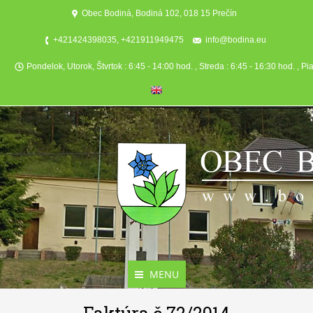
Obec Bodiná, Bodiná 102, 018 15 Prečín
+421424398035, +421911949475
info@bodina.eu
Pondelok, Utorok, Štvrtok : 6:45 - 14:00 hod. , Streda : 6:45 - 16:30 hod. , Pi
MENU
Aktuality