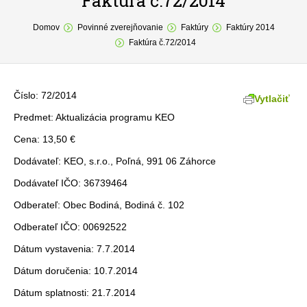
Faktúra č.72/2014
You are here:
O obci
Domov
Povinné zverejňovanie
Faktúry
Faktúry 2014
Faktúra č.72/2014
Samospráva
Povinné zverejňovanie
Číslo: 72/2014
Vytlačiť
Formuláre
Predmet: Aktualizácia programu KEO
Cena: 13,50 €
Fotogaléria
Dodávateľ: KEO, s.r.o., Poľná, 991 06 Záhorce
Kontakt
Dodávateľ IČO: 36739464
Odberateľ: Obec Bodiná, Bodiná č. 102
Odberateľ IČO: 00692522
Dátum vystavenia: 7.7.2014
Dátum doručenia: 10.7.2014
Dátum splatnosti: 21.7.2014