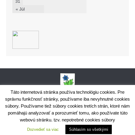
31
« Júl
Táto internetová stránka používa technológiu cookies. Pre
správnu funkčnosť stránky, používame iba nevyhnutné cookies
Obecný úrad Bodiná, č. 102, 018 15 Prečín,
súbory. Používame tiež súbory cookies tretích strán, ktoré nám
+421424398035,
www.bodina.eu
IČO: 00 692 522, Prima banka Slovensko, a.s., IBAN: SK25 5600 0000
pomáhajú analyzovať a porozumieť tomu, ako používate túto
0029 9178 8001
webovú stránku. tzv. nepotrebné cookies súbory
Ochrana osobných údajov
Dozvedieť sa viac
Súhlasím so všetkými
Využite možnosť získavania aktuálnych informácií s využitím
RSS