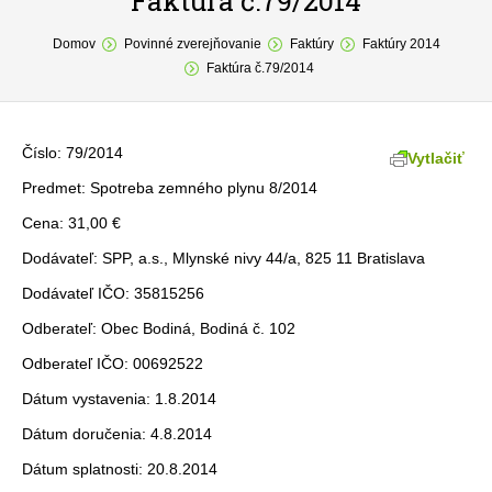
Faktúra č.79/2014
You are here:
O obci
Domov
Povinné zverejňovanie
Faktúry
Faktúry 2014
Faktúra č.79/2014
Samospráva
Povinné zverejňovanie
Číslo: 79/2014
Vytlačiť
Formuláre
Predmet: Spotreba zemného plynu 8/2014
Cena: 31,00 €
Fotogaléria
Dodávateľ: SPP, a.s., Mlynské nivy 44/a, 825 11 Bratislava
Kontakt
Dodávateľ IČO: 35815256
Odberateľ: Obec Bodiná, Bodiná č. 102
Odberateľ IČO: 00692522
Dátum vystavenia: 1.8.2014
Dátum doručenia: 4.8.2014
Dátum splatnosti: 20.8.2014