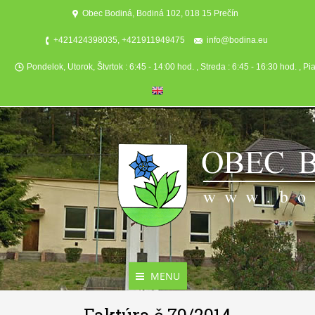
Obec Bodiná, Bodiná 102, 018 15 Prečín
+421424398035, +421911949475
info@bodina.eu
Pondelok, Utorok, Štvrtok : 6:45 - 14:00 hod. , Streda : 6:45 - 16:30 hod. , Pi
MENU
Aktuality