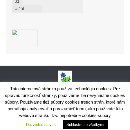
31
« Júl
Táto internetová stránka používa technológiu cookies. Pre
správnu funkčnosť stránky, používame iba nevyhnutné cookies
Obecný úrad Bodiná, č. 102, 018 15 Prečín,
súbory. Používame tiež súbory cookies tretích strán, ktoré nám
+421424398035,
www.bodina.eu
IČO: 00 692 522, Prima banka Slovensko, a.s., IBAN: SK25 5600 0000
pomáhajú analyzovať a porozumieť tomu, ako používate túto
0029 9178 8001
webovú stránku. tzv. nepotrebné cookies súbory
Ochrana osobných údajov
Dozvedieť sa viac
Súhlasím so všetkými
Využite možnosť získavania aktuálnych informácií s využitím
RSS