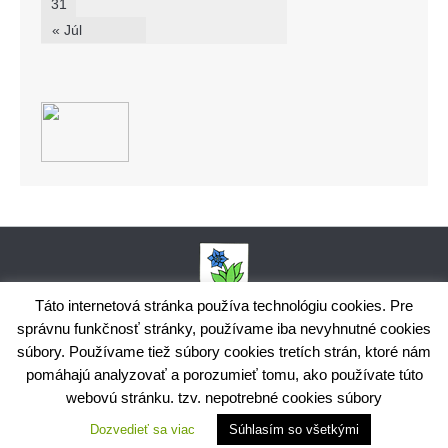
31
« Júl
Táto internetová stránka používa technológiu cookies. Pre
správnu funkčnosť stránky, používame iba nevyhnutné cookies
Obecný úrad Bodiná, č. 102, 018 15 Prečín,
súbory. Používame tiež súbory cookies tretích strán, ktoré nám
+421424398035,
www.bodina.eu
IČO: 00 692 522, Prima banka Slovensko, a.s., IBAN: SK25 5600 0000
pomáhajú analyzovať a porozumieť tomu, ako používate túto
0029 9178 8001
webovú stránku. tzv. nepotrebné cookies súbory
Ochrana osobných údajov
Dozvedieť sa viac
Súhlasím so všetkými
Využite možnosť získavania aktuálnych informácií s využitím
RSS