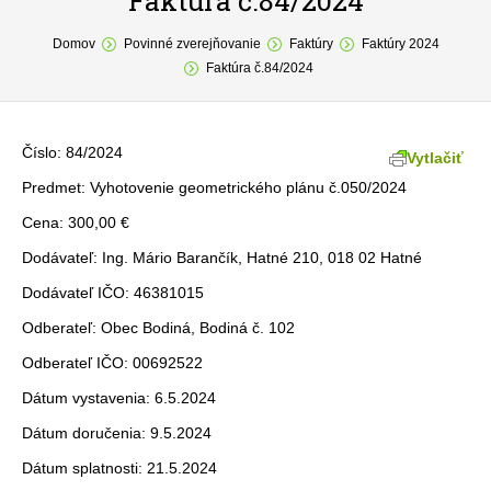
Faktúra č.84/2024
You are here:
O obci
Domov
Povinné zverejňovanie
Faktúry
Faktúry 2024
Faktúra č.84/2024
Samospráva
Povinné zverejňovanie
Číslo: 84/2024
Vytlačiť
Formuláre
Predmet: Vyhotovenie geometrického plánu č.050/2024
Cena: 300,00 €
Fotogaléria
Dodávateľ: Ing. Mário Barančík, Hatné 210, 018 02 Hatné
Kontakt
Dodávateľ IČO: 46381015
Odberateľ: Obec Bodiná, Bodiná č. 102
Odberateľ IČO: 00692522
Dátum vystavenia: 6.5.2024
Dátum doručenia: 9.5.2024
Dátum splatnosti: 21.5.2024