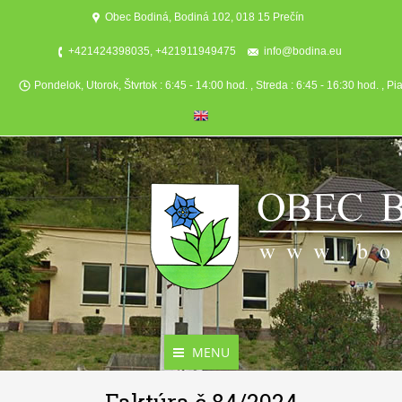
Obec Bodiná, Bodiná 102, 018 15 Prečín
+421424398035, +421911949475
info@bodina.eu
Pondelok, Utorok, Štvrtok : 6:45 - 14:00 hod. , Streda : 6:45 - 16:30 hod. , Pi
MENU
Aktuality