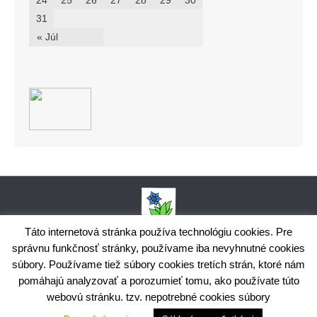
24
25
26
27
28
29
30
31
« Júl
Táto internetová stránka používa technológiu cookies. Pre
správnu funkčnosť stránky, používame iba nevyhnutné cookies
Obecný úrad Bodiná, č. 102, 018 15 Prečín,
súbory. Používame tiež súbory cookies tretích strán, ktoré nám
+421424398035,
www.bodina.eu
IČO: 00 692 522, Prima banka Slovensko, a.s., IBAN: SK25 5600 0000
pomáhajú analyzovať a porozumieť tomu, ako používate túto
0029 9178 8001
webovú stránku. tzv. nepotrebné cookies súbory
Ochrana osobných údajov