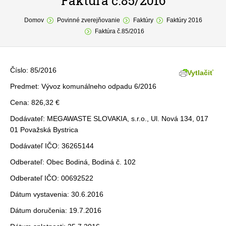
Faktúra č.85/2016
You are here:
O obci
Domov
Povinné zverejňovanie
Faktúry
Faktúry 2016
Faktúra č.85/2016
Samospráva
Povinné zverejňovanie
Číslo: 85/2016
Vytlačiť
Formuláre
Predmet: Vývoz komunálneho odpadu 6/2016
Cena: 826,32 €
Fotogaléria
Dodávateľ: MEGAWASTE SLOVAKIA, s.r.o., Ul. Nová 134, 017
Kontakt
01 Považská Bystrica
Dodávateľ IČO: 36265144
Odberateľ: Obec Bodiná, Bodiná č. 102
Odberateľ IČO: 00692522
Dátum vystavenia: 30.6.2016
Dátum doručenia: 19.7.2016