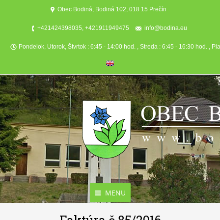
Obec Bodiná, Bodiná 102, 018 15 Prečín
+421424398035, +421911949475
info@bodina.eu
Pondelok, Utorok, Štvrtok : 6:45 - 14:00 hod. , Streda : 6:45 - 16:30 hod. , Pi
MENU
Aktuality