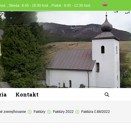
od. , Streda : 6:45 - 16:30 hod. , Piatok : 6:45 - 12:30 hod.
ria
Kontakt
é zverejňovanie
Faktúry
Faktúry 2022
Faktúra č.88/2022