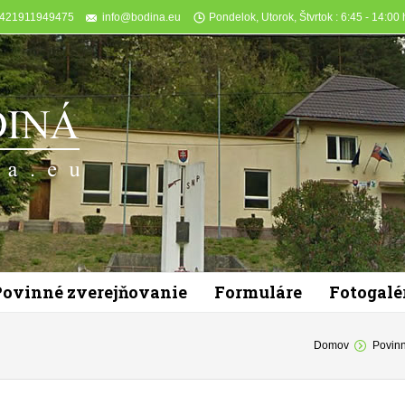
+421911949475
info@bodina.eu
Pondelok, Utorok, Štvrtok : 6:45 - 14:00 h
Povinné zverejňovanie
Formuláre
Fotogalé
You are here:
Domov
Povinn