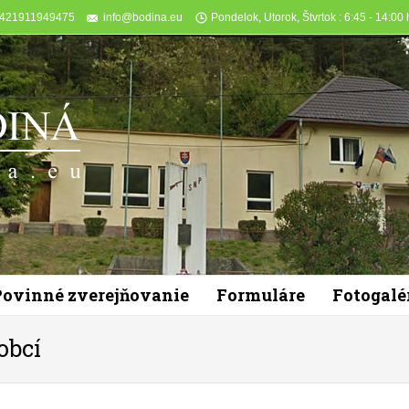
+421911949475
info@bodina.eu
Pondelok, Utorok, Štvrtok : 6:45 - 14:00 h
Povinné zverejňovanie
Formuláre
Fotogalé
obcí
You are here: