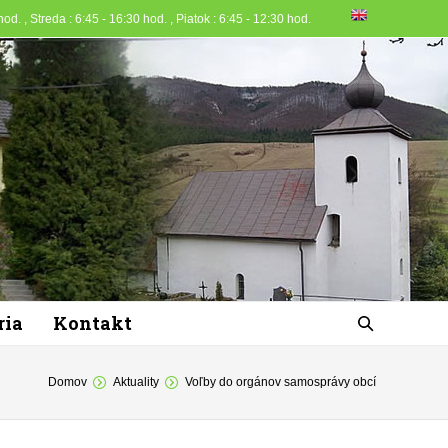
od. , Streda : 6:45 - 16:30 hod. , Piatok : 6:45 - 12:30 hod.
ria
Kontakt
Domov
Aktuality
Voľby do orgánov samosprávy obcí