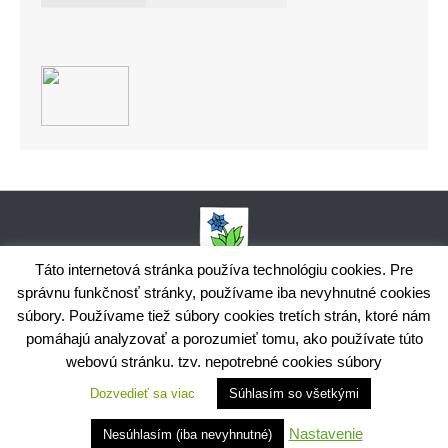
Táto internetová stránka používa technológiu cookies. Pre
správnu funkčnosť stránky, používame iba nevyhnutné cookies
Obecný úrad Bodiná, č. 102, 018 15 Prečín,
súbory. Používame tiež súbory cookies tretích strán, ktoré nám
+421424398035,
www.bodina.eu
IČO: 00 692 522, Prima banka Slovensko, a.s., IBAN: SK25 5600 0000
pomáhajú analyzovať a porozumieť tomu, ako používate túto
0029 9178 8001
webovú stránku. tzv. nepotrebné cookies súbory
Ochrana osobných údajov
Dozvedieť sa viac
Súhlasím so všetkými
Využite možnosť získavania aktuálnych informácií s využitím
RSS
CMS systém Wordpress, Vytvoril Ing. Andrej
Nastavenie
Nesúhlasím (iba nevyhnutné)
Kováčik,
Webmaster
,
Technický prevádzkovateľ