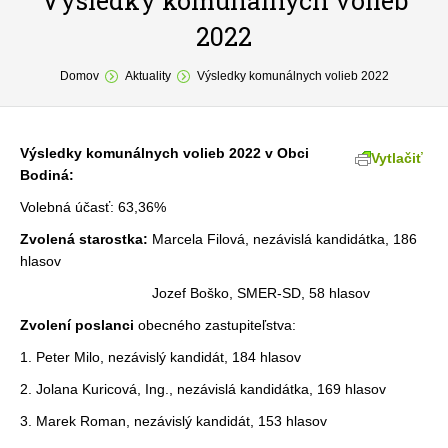
Výsledky komunálnych volieb
2022
O obci
You are here:
Domov
Aktuality
Výsledky komunálnych volieb 2022
Samospráva
Povinné zverejňovanie
Výsledky komunálnych volieb 2022 v Obci
Vytlačiť
Formuláre
Bodiná:
Fotogaléria
Volebná účasť: 63,36%
Zvolená starostka:
Marcela Filová, nezávislá kandidátka, 186
Kontakt
hlasov
Jozef Boško, SMER-SD, 58 hlasov
Zvolení poslanci
obecného zastupiteľstva:
1. Peter Milo, nezávislý kandidát, 184 hlasov
2. Jolana Kuricová, Ing., nezávislá kandidátka, 169 hlasov
3. Marek Roman, nezávislý kandidát, 153 hlasov