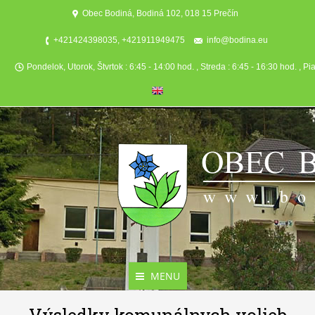
Obec Bodiná, Bodiná 102, 018 15 Prečín
+421424398035, +421911949475
info@bodina.eu
Pondelok, Utorok, Štvrtok : 6:45 - 14:00 hod. , Streda : 6:45 - 16:30 hod. , Pi
MENU
Aktuality