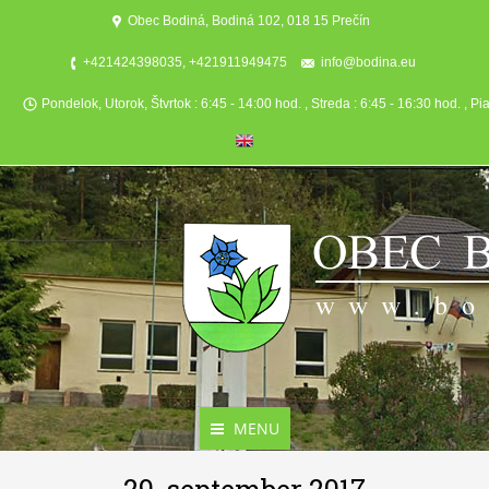
Obec Bodiná, Bodiná 102, 018 15 Prečín
+421424398035, +421911949475
info@bodina.eu
Pondelok, Utorok, Štvrtok : 6:45 - 14:00 hod. , Streda : 6:45 - 16:30 hod. , Pi
MENU
Aktuality