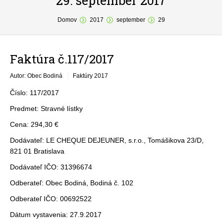
29. september 2017
You are here:
O obci
Domov
2017
september
29
Samospráva
Faktúra č.117/2017
Povinné zverejňovanie
Autor: Obec Bodiná
Faktúry 2017
Formuláre
Číslo: 117/2017
Fotogaléria
Predmet: Stravné lístky
Kontakt
Cena: 294,30 €
Dodávateľ: LE CHEQUE DEJEUNER, s.r.o., Tomášikova 23/D,
821 01 Bratislava
Dodávateľ IČO: 31396674
Odberateľ: Obec Bodiná, Bodiná č. 102
Odberateľ IČO: 00692522
Dátum vystavenia: 27.9.2017