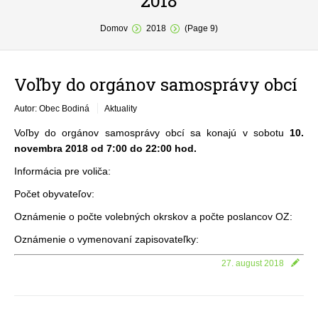
2018
You are here:
O obci
Domov
2018
(Page 9)
Samospráva
Voľby do orgánov samosprávy obcí
Povinné zverejňovanie
Autor: Obec Bodiná
Aktuality
Formuláre
Voľby do orgánov samosprávy obcí sa konajú v sobotu
10.
Fotogaléria
novembra 2018 od 7:00 do 22:00 hod.
Informácia pre voliča:
Kontakt
Počet obyvateľov:
Oznámenie o počte volebných okrskov a počte poslancov OZ:
Oznámenie o vymenovaní zapisovateľky:
27. august 2018