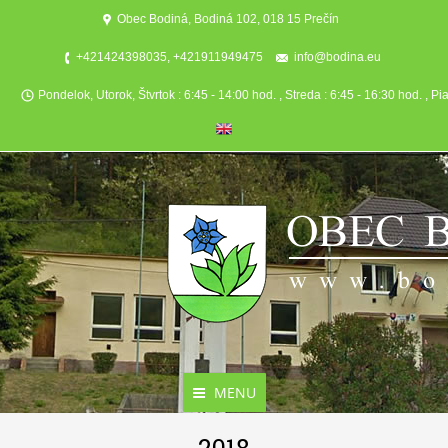
Obec Bodiná, Bodiná 102, 018 15 Prečín
+421424398035, +421911949475
info@bodina.eu
Pondelok, Utorok, Štvrtok : 6:45 - 14:00 hod. , Streda : 6:45 - 16:30 hod. , Pi
MENU
Aktuality