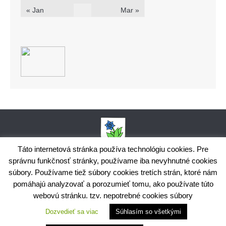
« Jan
Mar »
Táto internetová stránka používa technológiu cookies. Pre
správnu funkčnosť stránky, používame iba nevyhnutné cookies
Obecný úrad Bodiná, č. 102, 018 15 Prečín,
súbory. Používame tiež súbory cookies tretích strán, ktoré nám
+421424398035,
www.bodina.eu
IČO: 00 692 522, Prima banka Slovensko, a.s., IBAN: SK25 5600 0000
pomáhajú analyzovať a porozumieť tomu, ako používate túto
0029 9178 8001
webovú stránku. tzv. nepotrebné cookies súbory
Ochrana osobných údajov
Dozvedieť sa viac
Súhlasím so všetkými
Využite možnosť získavania aktuálnych informácií s využitím
RSS