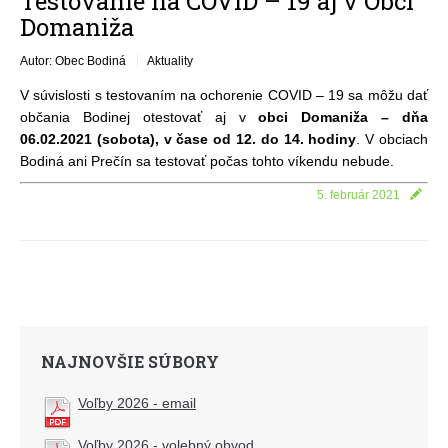
Testovanie na COVID – 19 aj v Obci
Domaniža
Autor: Obec Bodiná
Aktuality
V súvislosti s testovaním na ochorenie COVID – 19 sa môžu dať
občania Bodinej otestovať aj v
obci Domaniža – dňa
06.02.2021 (sobota), v čase od 12. do 14. hodiny
. V obciach
Bodiná ani Prečín sa testovať počas tohto víkendu nebude.
5. február 2021
NAJNOVŠIE SÚBORY
Voľby 2026 - email
Voľby 2026 - volebný obvod