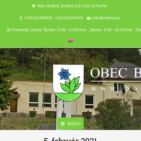
Obec Bodiná, Bodiná 102, 018 15 Prečín
+421424398035, +421911949475
info@bodina.eu
Pondelok, Utorok, Štvrtok : 6:45 - 14:00 hod. , Streda : 6:45 - 16:30 hod. , Pi
MENU
Aktuality