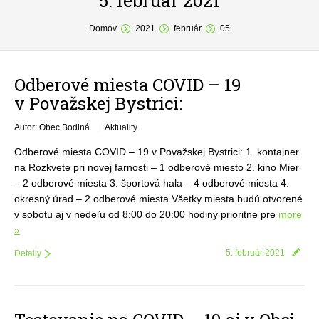
5. február 2021
You are here:
O obci
Domov
2021
február
05
Samospráva
Odberové miesta COVID – 19
Povinné zverejňovanie
v Považskej Bystrici:
Formuláre
Autor: Obec Bodiná
Aktuality
Fotogaléria
Odberové miesta COVID – 19 v Považskej Bystrici: 1. kontajner
na Rozkvete pri novej farnosti – 1 odberové miesto 2. kino Mier
Kontakt
– 2 odberové miesta 3. športová hala – 4 odberové miesta 4.
okresný úrad – 2 odberové miesta Všetky miesta budú otvorené
v sobotu aj v nedeľu od 8:00 do 20:00 hodiny prioritne pre
more
»
5. február 2021
Detaily