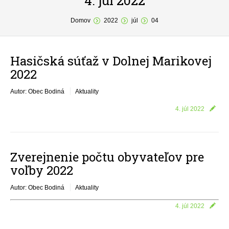
4. júl 2022
You are here:
O obci
Domov
2022
júl
04
Samospráva
Hasičská súťaž v Dolnej Marikovej
Povinné zverejňovanie
2022
Formuláre
Autor: Obec Bodiná
Aktuality
Fotogaléria
4. júl 2022
Kontakt
Zverejnenie počtu obyvateľov pre
voľby 2022
Autor: Obec Bodiná
Aktuality
4. júl 2022