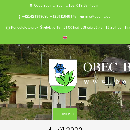
Obec Bodiná, Bodiná 102, 018 15 Prečín
+421424398035, +421911949475
info@bodina.eu
Pondelok, Utorok, Štvrtok : 6:45 - 14:00 hod. , Streda : 6:45 - 16:30 hod. , Pi
MENU
Aktuality