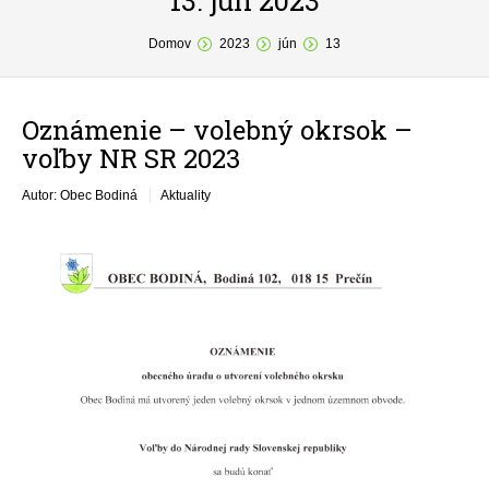
13. jún 2023
You are here:
O obci
Domov
2023
jún
13
Samospráva
Oznámenie – volebný okrsok –
Povinné zverejňovanie
voľby NR SR 2023
Formuláre
Autor: Obec Bodiná
Aktuality
Fotogaléria
Kontakt