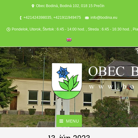
Obec Bodiná, Bodiná 102, 018 15 Prečín
+421424398035, +421911949475
info@bodina.eu
Pondelok, Utorok, Štvrtok : 6:45 - 14:00 hod. , Streda : 6:45 - 16:30 hod. , Pi
MENU
Aktuality