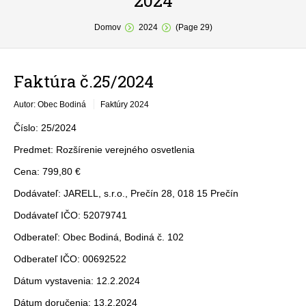
2024
You are here:
O obci
Domov
2024
(Page 29)
Samospráva
Faktúra č.25/2024
Povinné zverejňovanie
Autor: Obec Bodiná
Faktúry 2024
Formuláre
Číslo: 25/2024
Fotogaléria
Predmet: Rozšírenie verejného osvetlenia
Kontakt
Cena: 799,80 €
Dodávateľ: JARELL, s.r.o., Prečín 28, 018 15 Prečín
Dodávateľ IČO: 52079741
Odberateľ: Obec Bodiná, Bodiná č. 102
Odberateľ IČO: 00692522
Dátum vystavenia: 12.2.2024
Dátum doručenia: 13.2.2024