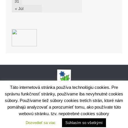
31
« Júl
Táto internetová stránka používa technológiu cookies. Pre
správnu funkčnosť stránky, používame iba nevyhnutné cookies
Obecný úrad Bodiná, č. 102, 018 15 Prečín,
súbory. Používame tiež súbory cookies tretích strán, ktoré nám
+421424398035,
www.bodina.eu
IČO: 00 692 522, Prima banka Slovensko, a.s., IBAN: SK25 5600 0000
pomáhajú analyzovať a porozumieť tomu, ako používate túto
0029 9178 8001
webovú stránku. tzv. nepotrebné cookies súbory
Ochrana osobných údajov
Dozvedieť sa viac
Súhlasím so všetkými
Využite možnosť získavania aktuálnych informácií s využitím
RSS