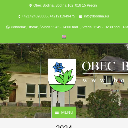
Obec Bodiná, Bodiná 102, 018 15 Prečín
+421424398035, +421911949475
info@bodina.eu
Pondelok, Utorok, Štvrtok : 6:45 - 14:00 hod. , Streda : 6:45 - 16:30 hod. , Pi
MENU
Aktuality