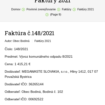
Faktúry 2021
You are here:
O obci
Domov
Povinné zverejňovanie
Faktúry
Faktúry 2021
(Page 9)
Samospráva
Povinné zverejňovanie
Faktúra č.148/2021
Formuláre
Autor: Obec Bodiná
Faktúry 2021
Fotogaléria
Číslo: 148/2021
Predmet: Vývoz komunálneho odpadu 8/2021
Kontakt
Cena: 1 415,21 €
Dodávateľ: MEGAWASTE SLOVAKIA, s.r.o., Hliny 1412, 017 07
Považská Bystrica
Dodávateľ IČO: 36265144
Odberateľ: Obec Bodiná, Bodiná č. 102
Odberateľ IČO: 00692522