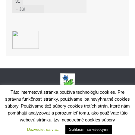
31
« Júl
Táto internetová stránka používa technológiu cookies. Pre
správnu funkčnosť stránky, používame iba nevyhnutné cookies
Obecný úrad Bodiná, č. 102, 018 15 Prečín,
súbory. Používame tiež súbory cookies tretích strán, ktoré nám
+421424398035,
www.bodina.eu
IČO: 00 692 522, Prima banka Slovensko, a.s., IBAN: SK25 5600 0000
pomáhajú analyzovať a porozumieť tomu, ako používate túto
0029 9178 8001
webovú stránku. tzv. nepotrebné cookies súbory
Ochrana osobných údajov
Dozvedieť sa viac
Súhlasím so všetkými
Využite možnosť získavania aktuálnych informácií s využitím
RSS