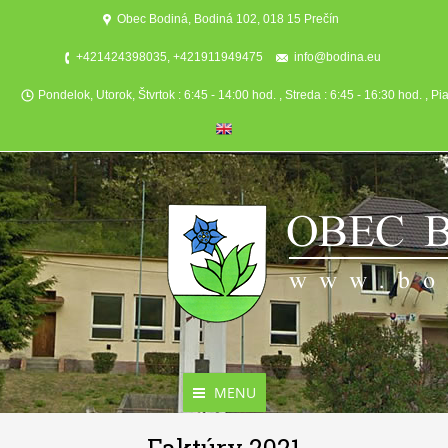
Obec Bodiná, Bodiná 102, 018 15 Prečín
+421424398035, +421911949475
info@bodina.eu
Pondelok, Utorok, Štvrtok : 6:45 - 14:00 hod. , Streda : 6:45 - 16:30 hod. , Pi
MENU
Aktuality