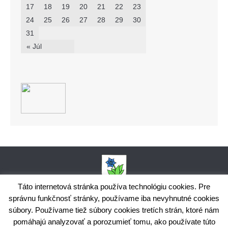
17
18
19
20
21
22
23
24
25
26
27
28
29
30
31
« Júl
Táto internetová stránka používa technológiu cookies. Pre
správnu funkčnosť stránky, používame iba nevyhnutné cookies
Obecný úrad Bodiná, č. 102, 018 15 Prečín,
súbory. Používame tiež súbory cookies tretích strán, ktoré nám
+421424398035,
www.bodina.eu
IČO: 00 692 522, Prima banka Slovensko, a.s., IBAN: SK25 5600 0000
pomáhajú analyzovať a porozumieť tomu, ako používate túto