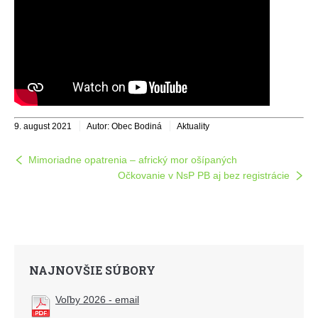
9. august 2021
Autor: Obec Bodiná
Aktuality
Mimoriadne opatrenia – africký mor ošípaných
Očkovanie v NsP PB aj bez registrácie
NAJNOVŠIE SÚBORY
Voľby 2026 - email