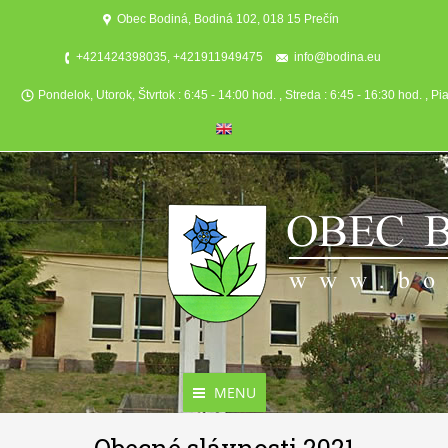
Obec Bodiná, Bodiná 102, 018 15 Prečín
+421424398035, +421911949475
info@bodina.eu
Pondelok, Utorok, Štvrtok : 6:45 - 14:00 hod. , Streda : 6:45 - 16:30 hod. , Pi
MENU
Aktuality