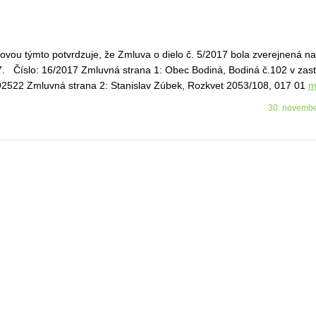
vou týmto potvrdzuje, že Zmluva o dielo č. 5/2017 bola zverejnená na
7. Číslo: 16/2017 Zmluvná strana 1: Obec Bodiná, Bodiná č.102 v zas
692522 Zmluvná strana 2: Stanislav Zúbek, Rozkvet 2053/108, 017 01
m
30. novemb