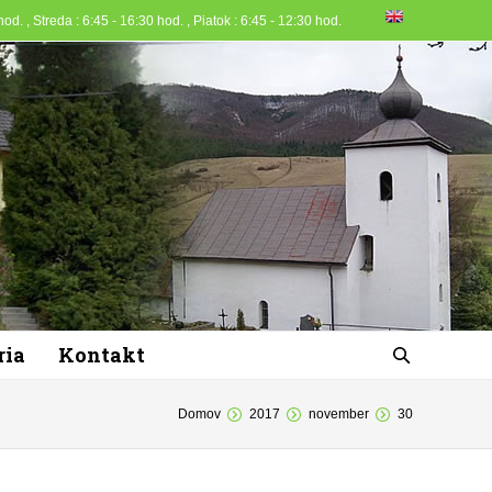
od. , Streda : 6:45 - 16:30 hod. , Piatok : 6:45 - 12:30 hod.
ria
Kontakt
Domov
2017
november
30