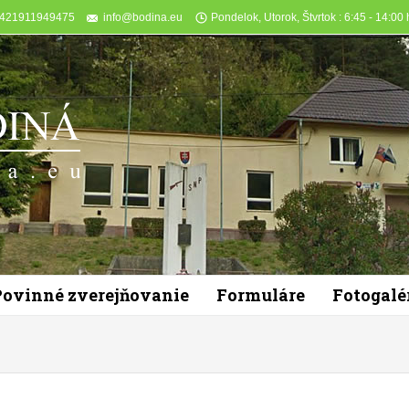
+421911949475
info@bodina.eu
Pondelok, Utorok, Štvrtok : 6:45 - 14:00 h
Povinné zverejňovanie
Formuláre
Fotogalé
You are here: