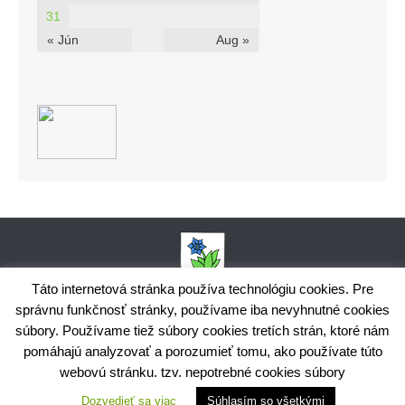
31
« Jún
Aug »
Táto internetová stránka používa technológiu cookies. Pre
správnu funkčnosť stránky, používame iba nevyhnutné cookies
Obecný úrad Bodiná, č. 102, 018 15 Prečín,
súbory. Používame tiež súbory cookies tretích strán, ktoré nám
+421424398035,
www.bodina.eu
IČO: 00 692 522, Prima banka Slovensko, a.s., IBAN: SK25 5600 0000
pomáhajú analyzovať a porozumieť tomu, ako používate túto
0029 9178 8001
webovú stránku. tzv. nepotrebné cookies súbory
Ochrana osobných údajov
Dozvedieť sa viac
Súhlasím so všetkými