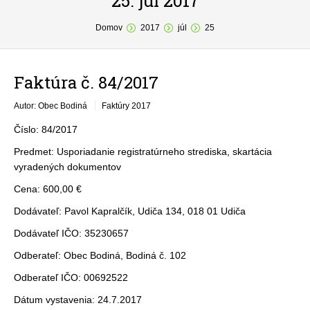
25. júl 2017
You are here:
O obci
Domov
2017
júl
25
Samospráva
Faktúra č. 84/2017
Povinné zverejňovanie
Autor: Obec Bodiná
Faktúry 2017
Formuláre
Číslo: 84/2017
Fotogaléria
Predmet: Usporiadanie registratúrneho strediska, skartácia
vyradených dokumentov
Kontakt
Cena: 600,00 €
Dodávateľ: Pavol Kapralčík, Udiča 134, 018 01 Udiča
Dodávateľ IČO: 35230657
Odberateľ: Obec Bodiná, Bodiná č. 102
Odberateľ IČO: 00692522
Dátum vystavenia: 24.7.2017