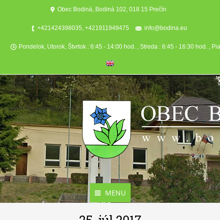
Obec Bodiná, Bodiná 102, 018 15 Prečín
+421424398035, +421911949475
info@bodina.eu
Pondelok, Utorok, Štvrtok : 6:45 - 14:00 hod. , Streda : 6:45 - 16:30 hod. , Pi
MENU
Aktuality