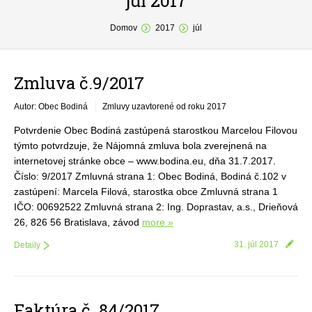
júl 2017
You are here:
O obci
Domov
2017
júl
Samospráva
Zmluva č.9/2017
Povinné zverejňovanie
Autor: Obec Bodiná
Zmluvy uzavtorené od roku 2017
Formuláre
Potvrdenie Obec Bodiná zastúpená starostkou Marcelou Filovou
Fotogaléria
týmto potvrdzuje, že Nájomná zmluva bola zverejnená na
internetovej stránke obce – www.bodina.eu, dňa 31.7.2017.
Kontakt
Číslo: 9/2017 Zmluvná strana 1: Obec Bodiná, Bodiná č.102 v
zastúpení: Marcela Filová, starostka obce Zmluvná strana 1
IČO: 00692522 Zmluvná strana 2: Ing. Doprastav, a.s., Drieňová
26, 826 56 Bratislava, závod
more »
31. júl 2017
Detaily
Faktúra č. 84/2017