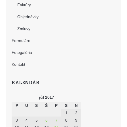
Faktúry
Objednávky
Zmluvy
Formuláre
Fotogaléria
Kontakt
KALENDÁR
júl 2017
P
U
S
Š
P
S
N
1
2
3
4
5
6
7
8
9