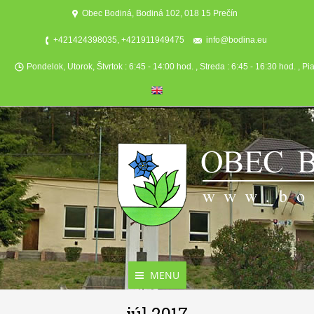
Obec Bodiná, Bodiná 102, 018 15 Prečín
+421424398035, +421911949475
info@bodina.eu
Pondelok, Utorok, Štvrtok : 6:45 - 14:00 hod. , Streda : 6:45 - 16:30 hod. , Pi
MENU
Aktuality