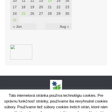
10
11
12
13
14
15
16
17
18
19
20
21
22
23
24
25
26
27
28
29
30
31
« Jún
Aug »
Táto internetová stránka používa technológiu cookies. Pre
správnu funkčnosť stránky, používame iba nevyhnutné cookies
Obecný úrad Bodiná, č. 102, 018 15 Prečín,
súbory. Používame tiež súbory cookies tretích strán, ktoré nám
+421424398035,
www.bodina.eu